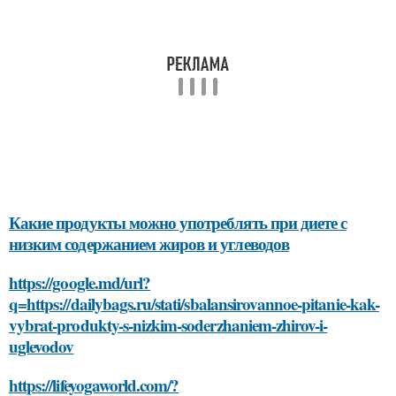
Какие продукты можно употреблять при диете с
низким содержанием жиров и углеводов
https://google.md/url?
q=https://dailybags.ru/stati/sbalansirovannoe-pitanie-kak-
vybrat-produkty-s-nizkim-soderzhaniem-zhirov-i-
uglevodov
https://lifeyogaworld.com/?