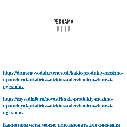
https://dom-na-vodah.ru/novosti/kakie-produkty-mozhno-
upotreblyat-pri-diete-s-nizkim-soderzhaniem-zhirov-i-
uglevodov
https://mysadinfo.ru/novosti/kakie-produkty-mozhno-
upotreblyat-pri-diete-s-nizkim-soderzhaniem-zhirov-i-
uglevodov
Какие продукты можно использовать для снижения