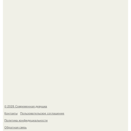
У юли Гаврилиной снова случился конфликт с комиком
Ильей Соболевым.
Рацион 1400 калорий.
© 2026 Современная девушка
Контакты
Пользовательское соглашение
Политика конфидециальности
Обратная связь