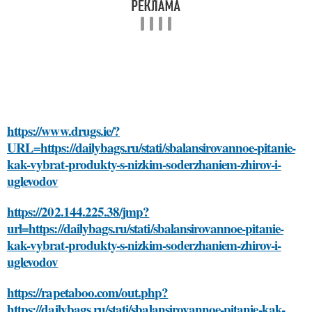
https://www.drugs.ie/?
URL=https://dailybags.ru/stati/sbalansirovannoe-pitanie-
kak-vybrat-produkty-s-nizkim-soderzhaniem-zhirov-i-
uglevodov
https://202.144.225.38/jmp?
url=https://dailybags.ru/stati/sbalansirovannoe-pitanie-
kak-vybrat-produkty-s-nizkim-soderzhaniem-zhirov-i-
uglevodov
https://rapetaboo.com/out.php?
https://dailybags.ru/stati/sbalansirovannoe-pitanie-kak-