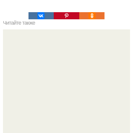
Читайте также
Какие инструменты необходимы для покраски стен в
ванной комнате
В этой истории не было подпольного кабинета и
"Мастера После Двухнедельных Курсов".