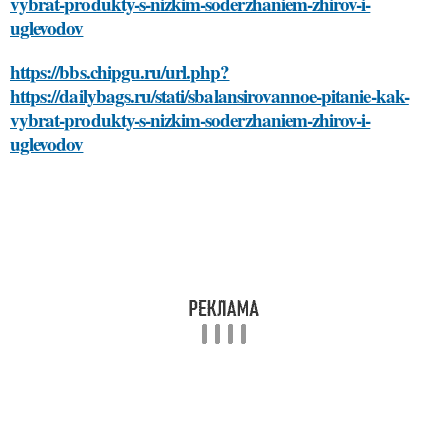
vybrat-produkty-s-nizkim-soderzhaniem-zhirov-i-
uglevodov
https://bbs.chipgu.ru/url.php?
https://dailybags.ru/stati/sbalansirovannoe-pitanie-kak-
vybrat-produkty-s-nizkim-soderzhaniem-zhirov-i-
uglevodov