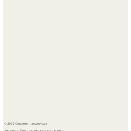
Рацион 1400 калорий.
Спустя годы актеры хоррора "Тело Дженнифер" сильно
изменились, пройдя путь от подростковых кумиров до
мировых звезд.
© 2026 Современная девушка
Контакты
Пользовательское соглашение