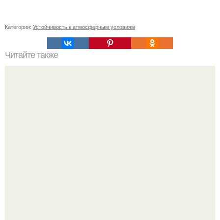
Категории:
Устойчивость к атмосферным условиям
Читайте также
6 простых и КРАСИВЫХ вариантов укладки каре: как
сделать свою комнату более уютной и комфортной