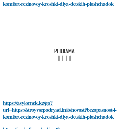
komfort-rezinovoy-kroshki-dlya-detskih-ploshchadok
https://asylornek.kz/go?
url=https://stroyvsepodryad.info/novosti/bezopasnost-i-
komfort-rezinovoy-kroshki-dlya-detskih-ploshchadok