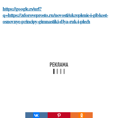
https://google.rs/url?
q=https://zdoroveprosto.ru/novosti/ukreplenie-i-gibkost-
osnovnye-principy-gimnastiki-dlya-ruk-i-plech