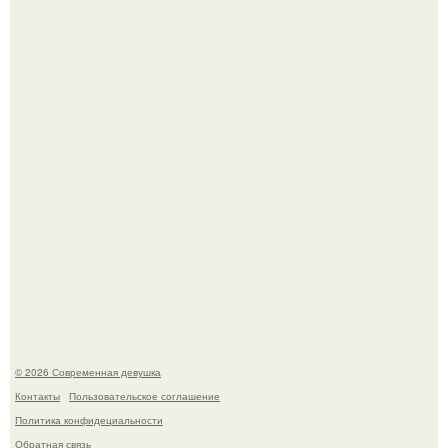
Итальяно веро: Орнелла мути упаковала чемоданы и
готовится обзавестись красным паспортом.
Рацион 1400 калорий.
© 2026 Современная девушка
Контакты
Пользовательское соглашение
Политика конфидециальности
Обратная связь