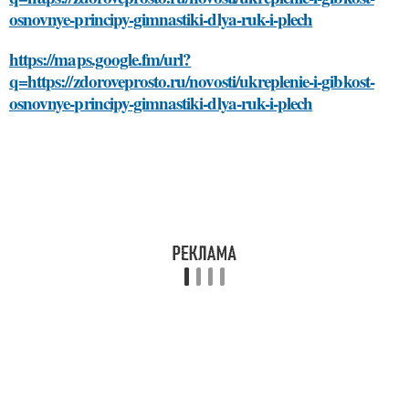
osnovnye-principy-gimnastiki-dlya-ruk-i-plech
https://maps.google.fm/url?
q=https://zdoroveprosto.ru/novosti/ukreplenie-i-gibkost-
osnovnye-principy-gimnastiki-dlya-ruk-i-plech