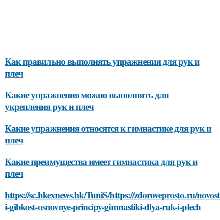
Как правильно выполнять упражнения для рук и
плеч
Какие упражнения можно выполнять для
укрепления рук и плеч
Какие упражнения относятся к гимнастике для рук и
плеч
Какие преимущества имеет гимнастика для рук и
плеч
https://sc.hkexnews.hk/TuniS/https://zdoroveprosto.ru/novost
i-gibkost-osnovnye-principy-gimnastiki-dlya-ruk-i-plech