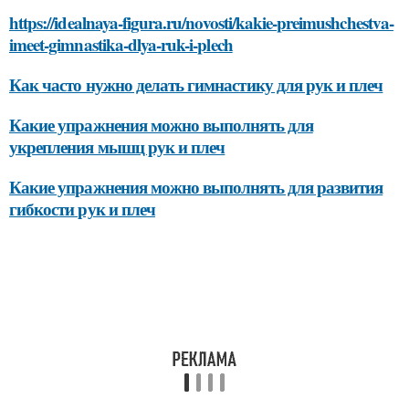
https://idealnaya-figura.ru/novosti/kakie-preimushchestva-
imeet-gimnastika-dlya-ruk-i-plech
Как часто нужно делать гимнастику для рук и плеч
Какие упражнения можно выполнять для
укрепления мышц рук и плеч
Какие упражнения можно выполнять для развития
гибкости рук и плеч