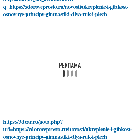
q=https://zdoroveprosto.ru/novosti/ukreplenie-i-gibkost-
osnovnye-principy-gimnastiki-dlya-ruk-i-plech
https://3dcar.ru/goto.php?
url=https://zdoroveprosto.ru/novosti/ukreplenie-i-gibkost-
osnovnye-principy-gimnastiki-dlya-ruk-i-plech