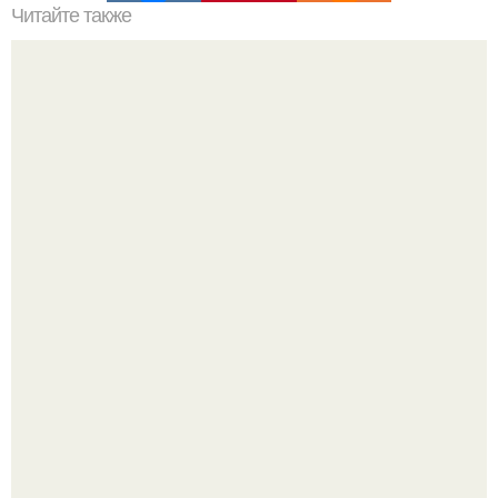
Читайте также
Что такое Pinus Pumila Venus
Мало кто знает, что Элизабет олсен получила роль алы
Ванды максимофф не сразу.