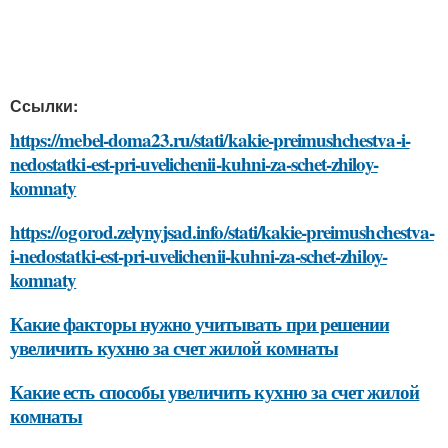
Ссылки:
https://mebel-doma23.ru/stati/kakie-preimushchestva-i-
nedostatki-est-pri-uvelichenii-kuhni-za-schet-zhiloy-
komnaty
https://ogorod.zelynyjsad.info/stati/kakie-preimushchestva-
i-nedostatki-est-pri-uvelichenii-kuhni-za-schet-zhiloy-
komnaty
Какие факторы нужно учитывать при решении
увеличить кухню за счет жилой комнаты
Какие есть способы увеличить кухню за счет жилой
комнаты