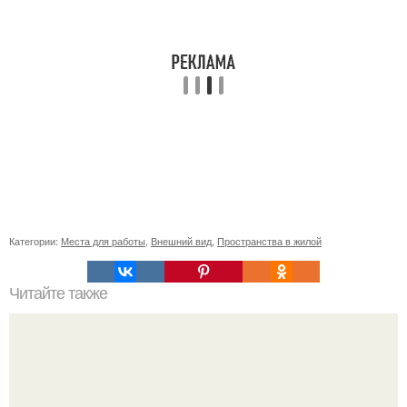
Категории:
Места для работы
,
Внешний вид
,
Пространства в жилой
Читайте также
Как выбрать цвет для росписи стен