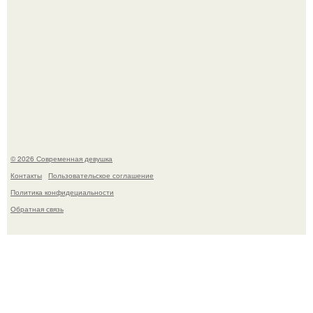
Бывшая актриса для самых взрослых амаранта Хэнк
стала сенатором в Колумбии.
© 2026 Современная девушка
Контакты
Пользовательское соглашение
Политика конфидециальности
Обратная связь