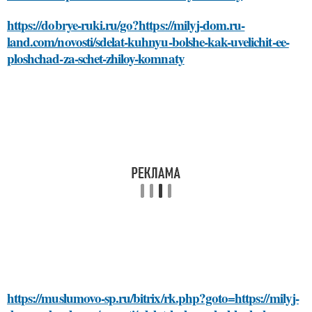
https://dobrye-ruki.ru/go?https://milyj-dom.ru-
land.com/novosti/sdelat-kuhnyu-bolshe-kak-uvelichit-ee-
ploshchad-za-schet-zhiloy-komnaty
https://muslumovo-sp.ru/bitrix/rk.php?goto=https://milyj-