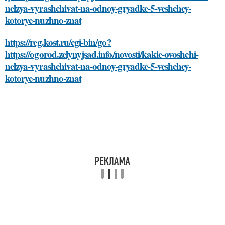
nelzya-vyrashchivat-na-odnoy-gryadke-5-veshchey-
kotorye-nuzhno-znat
https://reg.kost.ru/cgi-bin/go?
https://ogorod.zelynyjsad.info/novosti/kakie-ovoshchi-
nelzya-vyrashchivat-na-odnoy-gryadke-5-veshchey-
kotorye-nuzhno-znat