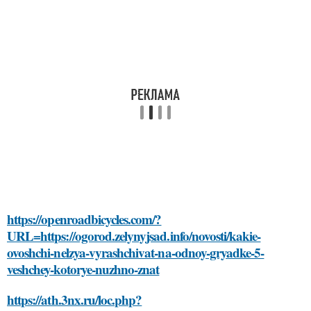
https://openroadbicycles.com/?
URL=https://ogorod.zelynyjsad.info/novosti/kakie-
ovoshchi-nelzya-vyrashchivat-na-odnoy-gryadke-5-
veshchey-kotorye-nuzhno-znat
https://ath.3nx.ru/loc.php?