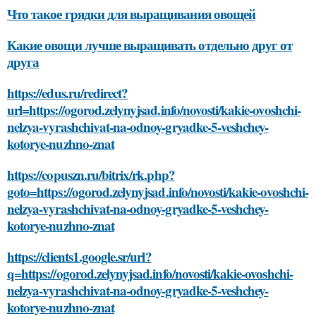
Что такое грядки для выращивания овощей
Какие овощи лучше выращивать отдельно друг от
друга
https://edus.ru/redirect?
url=https://ogorod.zelynyjsad.info/novosti/kakie-ovoshchi-
nelzya-vyrashchivat-na-odnoy-gryadke-5-veshchey-
kotorye-nuzhno-znat
https://copuszn.ru/bitrix/rk.php?
goto=https://ogorod.zelynyjsad.info/novosti/kakie-ovoshchi-
nelzya-vyrashchivat-na-odnoy-gryadke-5-veshchey-
kotorye-nuzhno-znat
https://clients1.google.sr/url?
q=https://ogorod.zelynyjsad.info/novosti/kakie-ovoshchi-
nelzya-vyrashchivat-na-odnoy-gryadke-5-veshchey-
kotorye-nuzhno-znat