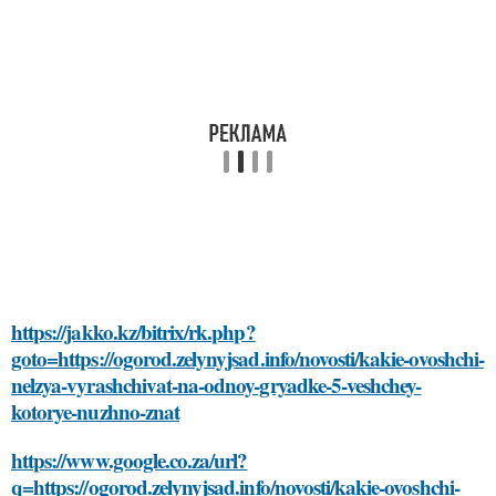
https://jakko.kz/bitrix/rk.php?
goto=https://ogorod.zelynyjsad.info/novosti/kakie-ovoshchi-
nelzya-vyrashchivat-na-odnoy-gryadke-5-veshchey-
kotorye-nuzhno-znat
https://www.google.co.za/url?
q=https://ogorod.zelynyjsad.info/novosti/kakie-ovoshchi-