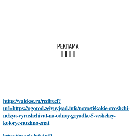
https://valekse.ru/redirect?
url=https://ogorod.zelynyjsad.info/novosti/kakie-ovoshchi-
nelzya-vyrashchivat-na-odnoy-gryadke-5-veshchey-
kotorye-nuzhno-znat
https://google.info/url?