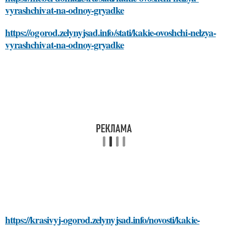
vyrashchivat-na-odnoy-gryadke
https://ogorod.zelynyjsad.info/stati/kakie-ovoshchi-nelzya-
vyrashchivat-na-odnoy-gryadke
https://krasivyj-ogorod.zelynyjsad.info/novosti/kakie-