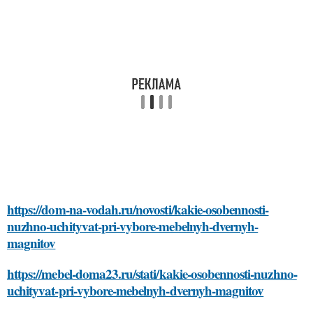
https://dom-na-vodah.ru/novosti/kakie-osobennosti-
nuzhno-uchityvat-pri-vybore-mebelnyh-dvernyh-
magnitov
https://mebel-doma23.ru/stati/kakie-osobennosti-nuzhno-
uchityvat-pri-vybore-mebelnyh-dvernyh-magnitov