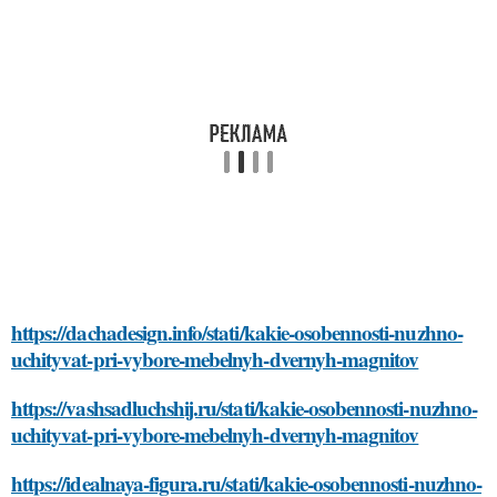
https://dachadesign.info/stati/kakie-osobennosti-nuzhno-
uchityvat-pri-vybore-mebelnyh-dvernyh-magnitov
https://vashsadluchshij.ru/stati/kakie-osobennosti-nuzhno-
uchityvat-pri-vybore-mebelnyh-dvernyh-magnitov
https://idealnaya-figura.ru/stati/kakie-osobennosti-nuzhno-