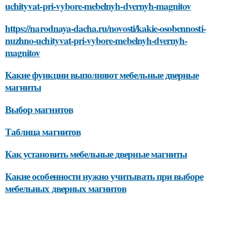
uchityvat-pri-vybore-mebelnyh-dvernyh-magnitov
https://narodnaya-dacha.ru/novosti/kakie-osobennosti-
nuzhno-uchityvat-pri-vybore-mebelnyh-dvernyh-
magnitov
Какие функции выполняют мебельные дверные
магниты
Выбор магнитов
Таблица магнитов
Как установить мебельные дверные магниты
Какие особенности нужно учитывать при выборе
мебельных дверных магнитов