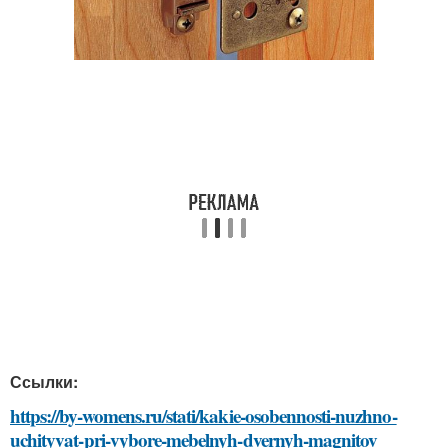
Ссылки:
https://by-womens.ru/stati/kakie-osobennosti-nuzhno-
uchityvat-pri-vybore-mebelnyh-dvernyh-magnitov