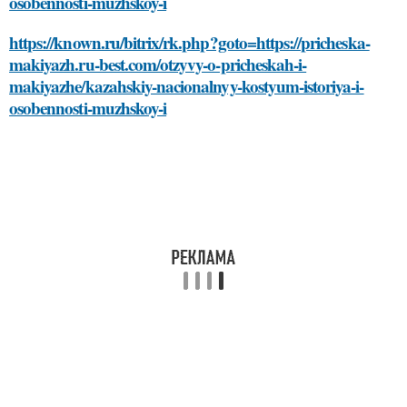
osobennosti-muzhskoy-i
https://known.ru/bitrix/rk.php?goto=https://pricheska-
makiyazh.ru-best.com/otzyvy-o-pricheskah-i-
makiyazhe/kazahskiy-nacionalnyy-kostyum-istoriya-i-
osobennosti-muzhskoy-i