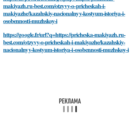
makiyazh.ru-best.com/otzyvy-o-pricheskah-i-
makiyazhe/kazahskiy-nacionalnyy-kostyum-istoriya-i-
osobennosti-muzhskoy-i
https://google.fr/url?q=https://pricheska-makiyazh.ru-
best.com/otzyvy-o-pricheskah-i-makiyazhe/kazahskiy-
nacionalnyy-kostyum-istoriya-i-osobennosti-muzhskoy-i