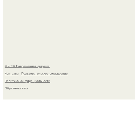
У юли Гаврилиной снова случился конфликт с комиком
Ильей Соболевым.
© 2026 Современная девушка
Контакты
Пользовательское соглашение
Политика конфидециальности
Обратная связь