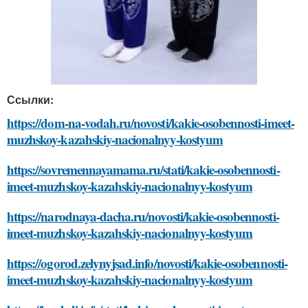
Ссылки:
https://dom-na-vodah.ru/novosti/kakie-osobennosti-imeet-
muzhskoy-kazahskiy-nacionalnyy-kostyum
https://sovremennayamama.ru/stati/kakie-osobennosti-
imeet-muzhskoy-kazahskiy-nacionalnyy-kostyum
https://narodnaya-dacha.ru/novosti/kakie-osobennosti-
imeet-muzhskoy-kazahskiy-nacionalnyy-kostyum
https://ogorod.zelynyjsad.info/novosti/kakie-osobennosti-
imeet-muzhskoy-kazahskiy-nacionalnyy-kostyum