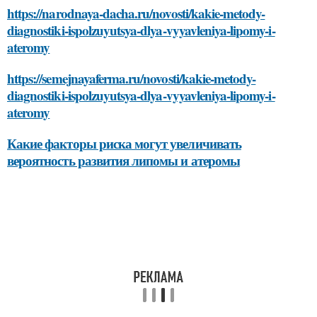
https://narodnaya-dacha.ru/novosti/kakie-metody-
diagnostiki-ispolzuyutsya-dlya-vyyavleniya-lipomy-i-
ateromy
https://semejnayaferma.ru/novosti/kakie-metody-
diagnostiki-ispolzuyutsya-dlya-vyyavleniya-lipomy-i-
ateromy
Какие факторы риска могут увеличивать
вероятность развития липомы и атеромы