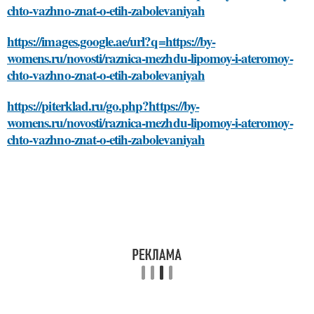
chto-vazhno-znat-o-etih-zabolevaniyah
https://images.google.ae/url?q=https://by-
womens.ru/novosti/raznica-mezhdu-lipomoy-i-ateromoy-
chto-vazhno-znat-o-etih-zabolevaniyah
https://piterklad.ru/go.php?https://by-
womens.ru/novosti/raznica-mezhdu-lipomoy-i-ateromoy-
chto-vazhno-znat-o-etih-zabolevaniyah