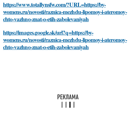
https://www.totallynsfw.com/?URL=https://by-
womens.ru/novosti/raznica-mezhdu-lipomoy-i-ateromoy-
chto-vazhno-znat-o-etih-zabolevaniyah
https://images.google.sk/url?q=https://by-
womens.ru/novosti/raznica-mezhdu-lipomoy-i-ateromoy-
chto-vazhno-znat-o-etih-zabolevaniyah