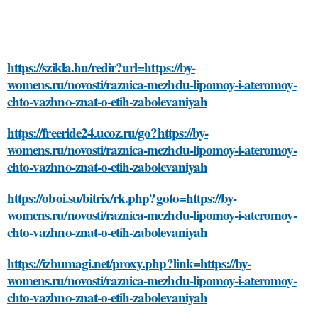
https://szikla.hu/redir?url=https://by-
womens.ru/novosti/raznica-mezhdu-lipomoy-i-ateromoy-
chto-vazhno-znat-o-etih-zabolevaniyah
https://freeride24.ucoz.ru/go?https://by-
womens.ru/novosti/raznica-mezhdu-lipomoy-i-ateromoy-
chto-vazhno-znat-o-etih-zabolevaniyah
https://oboi.su/bitrix/rk.php?goto=https://by-
womens.ru/novosti/raznica-mezhdu-lipomoy-i-ateromoy-
chto-vazhno-znat-o-etih-zabolevaniyah
https://izbumagi.net/proxy.php?link=https://by-
womens.ru/novosti/raznica-mezhdu-lipomoy-i-ateromoy-
chto-vazhno-znat-o-etih-zabolevaniyah