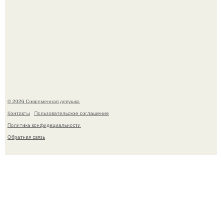
Кристина асмус опубликовала пляжные фото с 12-
летней дочерью от Гарика Харламова.
© 2026 Современная девушка
Контакты
Пользовательское соглашение
Политика конфидециальности
Обратная связь