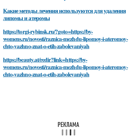
Какие методы лечения используются для удаления
липомы и атеромы
https://torgi-rybinsk.ru/?goto=https://by-
womens.ru/novosti/raznica-mezhdu-lipomoy-i-ateromoy-
chto-vazhno-znat-o-etih-zabolevaniyah
https://beauty.at/redir?link=https://by-
womens.ru/novosti/raznica-mezhdu-lipomoy-i-ateromoy-
chto-vazhno-znat-o-etih-zabolevaniyah