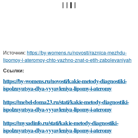
Источник:
https://by-womens.ru/novosti/raznica-mezhdu-
lipomoy-i-ateromoy-chto-vazhno-znat-o-etih-zabolevaniyah
Ссылки:
https://by-womens.ru/novosti/kakie-metody-diagnostiki-
ispolzuyutsya-dlya-vyyavleniya-lipomy-i-ateromy
https://mebel-doma23.ru/stati/kakie-metody-diagnostiki-
ispolzuyutsya-dlya-vyyavleniya-lipomy-i-ateromy
https://mysadinfo.ru/stati/kakie-metody-diagnostiki-
ispolzuyutsya-dlya-vyyavleniya-lipomy-i-ateromy