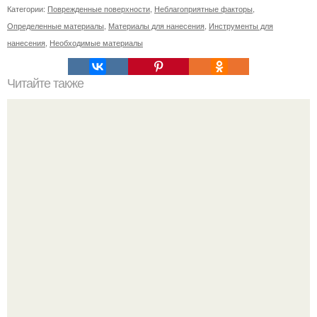
Категории:
Поврежденные поверхности
,
Неблагоприятные факторы
,
Определенные материалы
,
Материалы для нанесения
,
Инструменты для
нанесения
,
Необходимые материалы
Читайте также
Восстановление легких после COVID-19: основные
принципы и практики