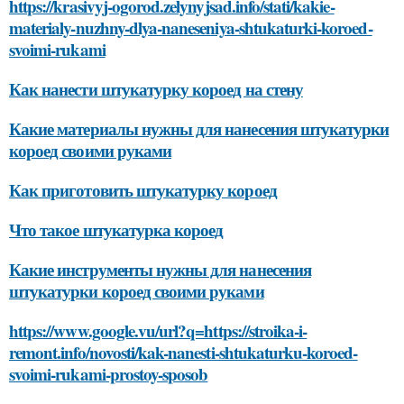
https://krasivyj-ogorod.zelynyjsad.info/stati/kakie-
materialy-nuzhny-dlya-naneseniya-shtukaturki-koroed-
svoimi-rukami
Как нанести штукатурку короед на стену
Какие материалы нужны для нанесения штукатурки
короед своими руками
Как приготовить штукатурку короед
Что такое штукатурка короед
Какие инструменты нужны для нанесения
штукатурки короед своими руками
https://www.google.vu/url?q=https://stroika-i-
remont.info/novosti/kak-nanesti-shtukaturku-koroed-
svoimi-rukami-prostoy-sposob