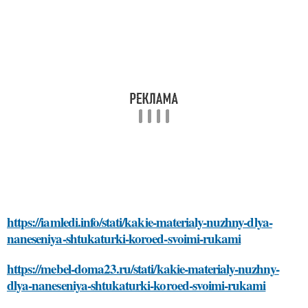
https://iamledi.info/stati/kakie-materialy-nuzhny-dlya-
naneseniya-shtukaturki-koroed-svoimi-rukami
https://mebel-doma23.ru/stati/kakie-materialy-nuzhny-
dlya-naneseniya-shtukaturki-koroed-svoimi-rukami