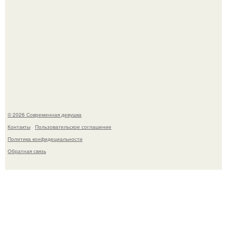
Большинство замечало, что после оргазма мужчина
часто почти сразу теряет возбуждение, тогда как
женщина может дольше сохранять возбуждение.
© 2026 Современная девушка
Контакты
Пользовательское соглашение
Политика конфидециальности
Обратная связь