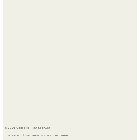
Гарик Харламов, известный комик и актер озвучивания,
недавно оказался в центре внимания из-за своей
работы над озвучкой мультфильма про колобка.
Итальяно веро: Орнелла мути упаковала чемоданы и
готовится обзавестись красным паспортом.
© 2026 Современная девушка
Контакты
Пользовательское соглашение