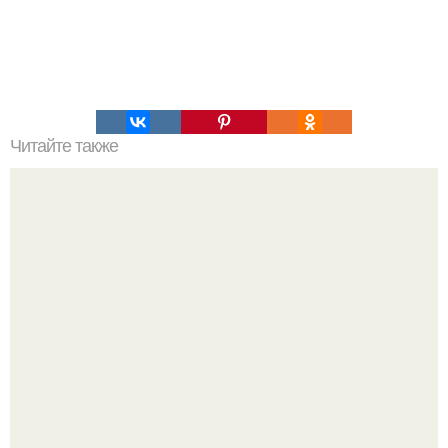
Читайте также
Взгляд на сногсшибательную: кто она и как она выглядит