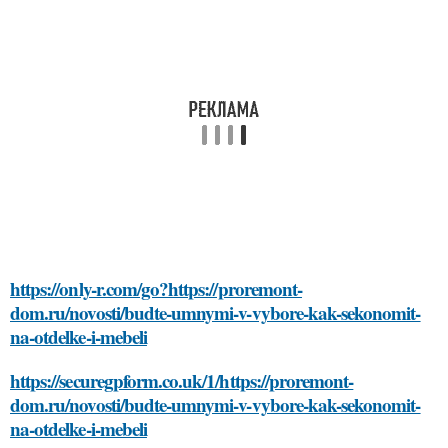
https://only-r.com/go?https://proremont-
dom.ru/novosti/budte-umnymi-v-vybore-kak-sekonomit-
na-otdelke-i-mebeli
https://securegpform.co.uk/1/https://proremont-
dom.ru/novosti/budte-umnymi-v-vybore-kak-sekonomit-
na-otdelke-i-mebeli