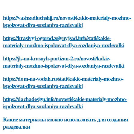
https://vashsadluchshij.ru/novosti/kakie-materialy-mozhno-
ispolzovat-dlya-sozdaniya-razdevalki
https://krasivyj-ogorod.zelynyjsad.info/stati/kakie-
materialy-mozhno-ispolzovat-dlya-sozdaniya-razdevalki
https://jk-na-krasnyh-partizan-2.ru/novosti/kakie-
materialy-mozhno-ispolzovat-dlya-sozdaniya-razdevalki
https://dom-na-vodah.ru/stati/kakie-materialy-mozhno-
ispolzovat-dlya-sozdaniya-razdevalki
https://dachadesign.info/novosti/kakie-materialy-mozhno-
ispolzovat-dlya-sozdaniya-razdevalki
Какие материалы можно использовать для создания
раздевалки