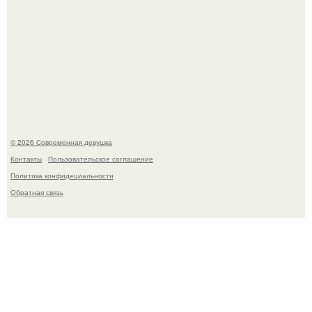
Платье, которое до сих пор вызывает споры спустя годы.
© 2026 Современная девушка
Контакты
Пользовательское соглашение
Политика конфидециальности
Обратная связь