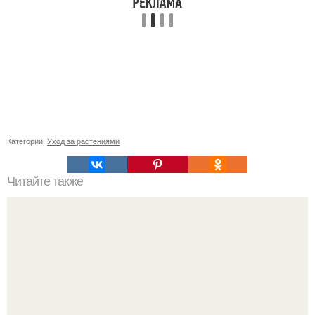
Категории:
Уход за растениями
Читайте также
Как избавиться от запаха гари в ковровых покрытиях
после пожара