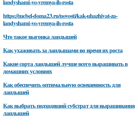
landyshami-vo-vremya-ih-rosta
https://mebel-doma23.ru/novosti/kak-uhazhivat-za-
landyshami-vo-vremya-ih-rosta
Что такое выгонка ландышей
Как ухаживать за ландышами во время их роста
Какие сорта ландышей лучше всего выращивать в
домашних условиях
Как обеспечить оптимальную освещенность для
ландышей
Как выбрать подходящий субстрат для выращивания
ландышей