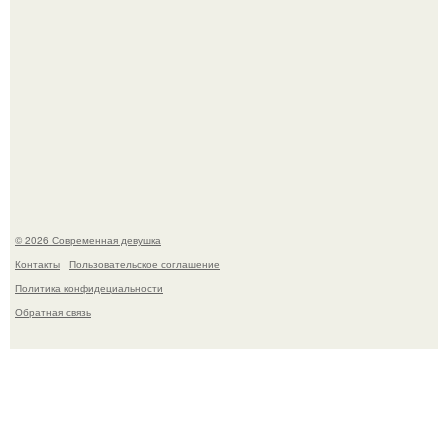
Джастин и хейли бибер, которые в прошлом месяце
отметили восьмую годовщину помолвки, показали новые
фото с совместного отдыха.
© 2026 Современная девушка
Контакты
Пользовательское соглашение
Политика конфидециальности
Обратная связь