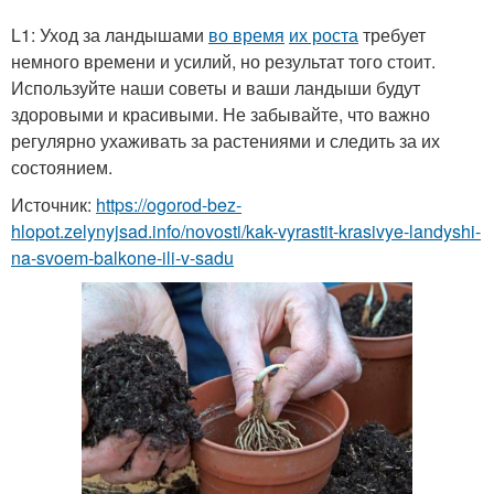
L1: Уход за ландышами
во время
их роста
требует
немного времени и усилий, но результат того стоит.
Используйте наши советы и ваши ландыши будут
здоровыми и красивыми. Не забывайте, что важно
регулярно ухаживать за растениями и следить за их
состоянием.
Источник:
https://ogorod-bez-
hlopot.zelynyjsad.info/novosti/kak-vyrastit-krasivye-landyshi-
na-svoem-balkone-ili-v-sadu