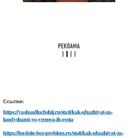
Ссылки:
https://vashsadluchshij.ru/stati/kak-uhazhivat-za-
landyshami-vo-vremya-ih-rosta
https://hudeite-bez-problem.ru/stati/kak-uhazhivat-za-