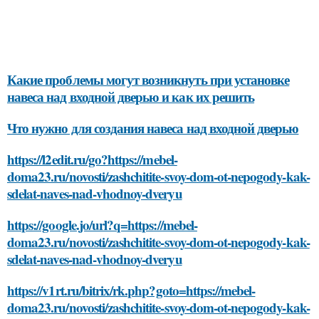
Какие проблемы могут возникнуть при установке
навеса над входной дверью и как их решить
Что нужно для создания навеса над входной дверью
https://l2edit.ru/go?https://mebel-
doma23.ru/novosti/zashchitite-svoy-dom-ot-nepogody-kak-
sdelat-naves-nad-vhodnoy-dveryu
https://google.jo/url?q=https://mebel-
doma23.ru/novosti/zashchitite-svoy-dom-ot-nepogody-kak-
sdelat-naves-nad-vhodnoy-dveryu
https://v1rt.ru/bitrix/rk.php?goto=https://mebel-
doma23.ru/novosti/zashchitite-svoy-dom-ot-nepogody-kak-