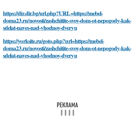
https://dir.dir.bg/url.php?URL=https://mebel-
doma23.ru/novosti/zashchitite-svoy-dom-ot-nepogody-kak-
sdelat-naves-nad-vhodnoy-dveryu
https://yorksite.ru/goto.php?url=https://mebel-
doma23.ru/novosti/zashchitite-svoy-dom-ot-nepogody-kak-
sdelat-naves-nad-vhodnoy-dveryu