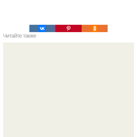
Читайте также
Мастерство в короткой Челке: секреты красивого
заколотия