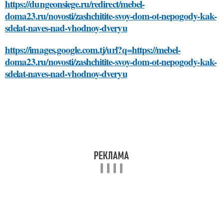
https://dungeonsiege.ru/redirect/mebel-
doma23.ru/novosti/zashchitite-svoy-dom-ot-nepogody-kak-
sdelat-naves-nad-vhodnoy-dveryu
https://images.google.com.tj/url?q=https://mebel-
doma23.ru/novosti/zashchitite-svoy-dom-ot-nepogody-kak-
sdelat-naves-nad-vhodnoy-dveryu