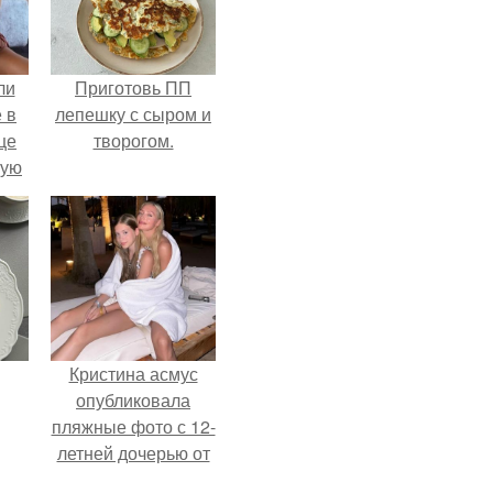
ли
Приготовь ПП
 в
лепешку с сыром и
це
творогом.
мую
зали
с
Кристина асмус
опубликовала
пляжные фото с 12-
летней дочерью от
Гарика Харламова.