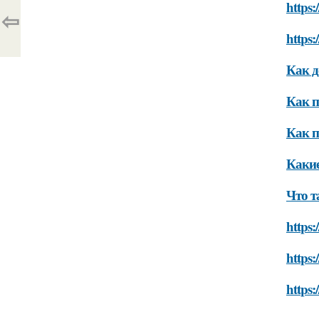
https:
⇦
https:
Как д
Как п
Как п
Какие
Что т
https:
https:
https: