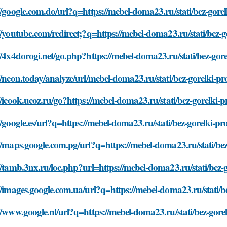
//google.com.do/url?q=https://mebel-doma23.ru/stati/bez-gorelk
//youtube.com/redirect;?q=https://mebel-doma23.ru/stati/bez-go
//4x4dorogi.net/go.php?https://mebel-doma23.ru/stati/bez-gorel
//neon.today/analyze/url/mebel-doma23.ru/stati/bez-gorelki-pro
//icook.ucoz.ru/go?https://mebel-doma23.ru/stati/bez-gorelki-p
//google.es/url?q=https://mebel-doma23.ru/stati/bez-gorelki-pro
//maps.google.com.pg/url?q=https://mebel-doma23.ru/stati/bez-
//tamb.3nx.ru/loc.php?url=https://mebel-doma23.ru/stati/bez-g
//images.google.com.ua/url?q=https://mebel-doma23.ru/stati/be
//www.google.nl/url?q=https://mebel-doma23.ru/stati/bez-gorel