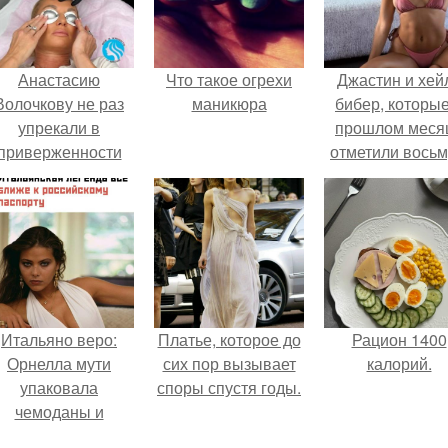
Анастасию
Что такое огрехи
Джастин и хей
Волочкову не раз
маникюра
бибер, которые
упрекали в
прошлом меся
приверженности
отметили вось
старевшим бьюти -
годовщину
процедурам.
помолвки, пока
новые фото 
совместного
отдыха.
Итальяно веро:
Платье, которое до
Рацион 1400
Орнелла мути
сих пор вызывает
калорий.
упаковала
споры спустя годы.
чемоданы и
готовится