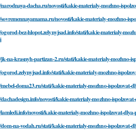
//narodnaya-dacha.ru/novosti/kakie-materialy-mozhno-ispolzov
//sovremennayamama.ru/novosti/kakie-materialy-mozhno-ispolz
//ogorod-bez-hlopot.zelynyjsad.info/stati/kakie-materialy-mozh
i
//jk-na-krasnyh-partizan-2.ru/stati/kakie-materialy-mozhno-isp
//ogorod.zelynyjsad.info/stati/kakie-materialy-mozhno-ispolzov
//mebel-doma23.ru/stati/kakie-materialy-mozhno-ispolzovat-dl
//dachadesign.info/novosti/kakie-materialy-mozhno-ispolzovat-
//iamledi.info/novosti/kakie-materialy-mozhno-ispolzovat-dlya-
//dom-na-vodah.ru/stati/kakie-materialy-mozhno-ispolzovat-dl