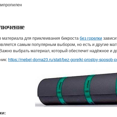
липропилен
лючение
 материала для приклеивания бикроста
без горелки
зависит
является самым популярным выбором, но есть и другие мат
 Важно выбрать материал, который обеспечит надёжное и 
ник:
https://mebel-doma23.ru/stati/bez-gorelki-prostoy-sposob-pri
ки: