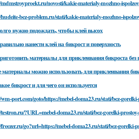
//mdmstroyproekt.ru/novosti/kakie-materialy-mozhno-ispolzova
//hudeite-bez-problem.ru/stati/kakie-materialy-mozhno-ispolzo
олго нужно подождать, чтобы клей высох
равильно нанести клей на бикрост и поверхность
риготовить материалы для приклеивания бикроста без 
 материалы можно использовать для приклеивания бикр
акое бикрост и для чего он используется
//wm-port.com/goto/https://mebel-doma23.ru/stati/bez-gorelki-
//testron.ru/?URL=mebel-doma23.ru/stati/bez-gorelki-prostoy-s
//freezer.ru/go?url=https://mebel-doma23.ru/stati/bez-gorelki-p