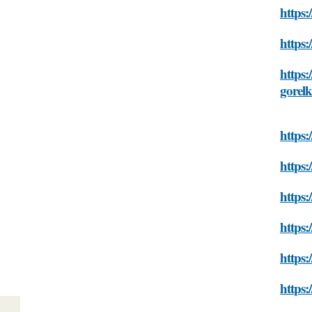
https:
https:
https:
gorelk
https:
https:
https:
https:
https:
https: