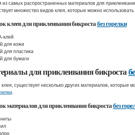
 из самых распространенных материалов для приклеивани
твует множество видов клея, которые можно использовать 
ок клеев для приклеивания бикроста
без горелки
А-клей
й для кожи
й для пластика
й для бумаги
ериалы для приклеивания бикроста
б
 клея, существует несколько других материалов, которые 
орелки
.
ок материалов для приклеивания бикроста
без горе
гниты
нил
флон