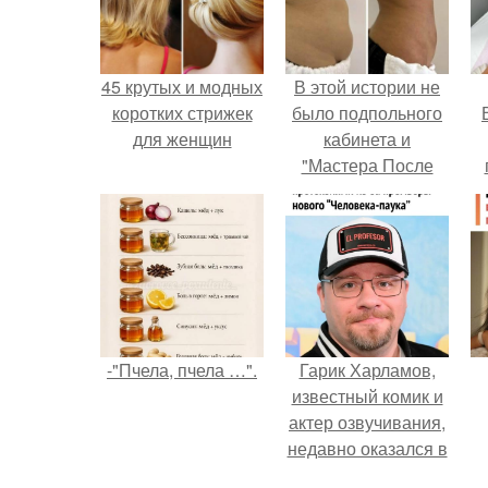
45 крутых и модных
В этой истории не
коротких стрижек
было подпольного
для женщин
кабинета и
"Мастера После
Двухнедельных
у
Курсов".
-"Пчела, пчела …".
Гарик Харламов,
известный комик и
актер озвучивания,
недавно оказался в
центре внимания