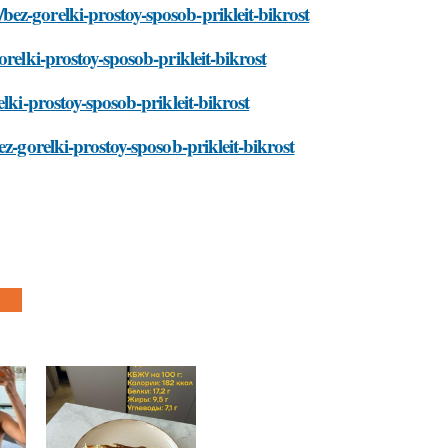
ez-gorelki-prostoy-sposob-prikleit-bikrost
relki-prostoy-sposob-prikleit-bikrost
lki-prostoy-sposob-prikleit-bikrost
z-gorelki-prostoy-sposob-prikleit-bikrost