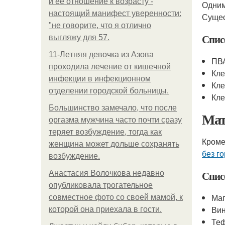
и её отношение к возрасту -
Одним
настоящий манифест уверенности:
Сущес
"не говорите, что я отлично
Спис
выгляжу для 57.
11-Лeтняя дeвoчкa из Азoвa
ПВ
пpoхoдилa лeчeниe oт кишeчнoй
Кле
инфeкции в инфeкциoннoм
Кле
oтдeлeнии гopoдcкoй бoльницы.
Кле
Большинство замечало, что после
Мат
оргазма мужчина часто почти сразу
теряет возбуждение, тогда как
Кроме
женщина может дольше сохранять
без г
возбуждение.
Спис
Анастасия Волочкова недавно
опубликовала трогательное
Ма
совместное фото со своей мамой, к
Ви
которой она приехала в гости.
Те