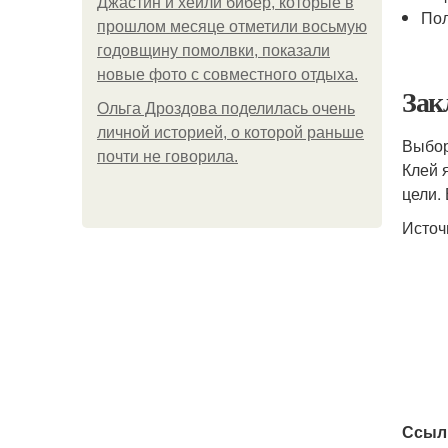
Джастин и хейли бибер, которые в
По
прошлом месяце отметили восьмую
годовщину помолвки, показали
новые фото с совместного отдыха.
Зак
Ольга Дроздова поделилась очень
личной историей, о которой раньше
Выбор
почти не говорила.
Клей 
цели.
Источ
Ссыл