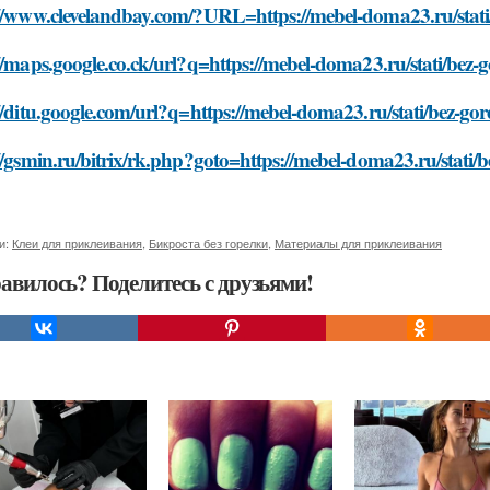
//www.clevelandbay.com/?URL=https://mebel-doma23.ru/stati/b
//maps.google.co.ck/url?q=https://mebel-doma23.ru/stati/bez-go
//ditu.google.com/url?q=https://mebel-doma23.ru/stati/bez-gore
//gsmin.ru/bitrix/rk.php?goto=https://mebel-doma23.ru/stati/be
и:
Клеи для приклеивания
,
Бикроста без горелки
,
Материалы для приклеивания
авилось? Поделитесь с друзьями!