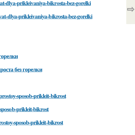
t-dlya-prikleivaniya-bikrosta-bez-gorelki
⇨
vat-dlya-prikleivaniya-bikrosta-bez-gorelki
горелки
оста без горелки
prostoy-sposob-prikleit-bikrost
posob-prikleit-bikrost
rostoy-sposob-prikleit-bikrost