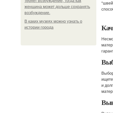
теряет возбуждение, тогда как
"швей
женщина может дольше сохранять
спосо
возбуждение.
В каких музеях можно узнать о
Кач
истории города
Несмо
матер
гаран
Выб
Выбор
ищете
и дол
матер
Выв