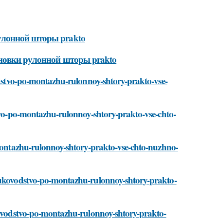
улонной шторы prakto
ановки рулонной шторы prakto
vodstvo-po-montazhu-rulonnoy-shtory-prakto-vse-
stvo-po-montazhu-rulonnoy-shtory-prakto-vse-chto-
-montazhu-rulonnoy-shtory-prakto-vse-chto-nuzhno-
/rukovodstvo-po-montazhu-rulonnoy-shtory-prakto-
ukovodstvo-po-montazhu-rulonnoy-shtory-prakto-