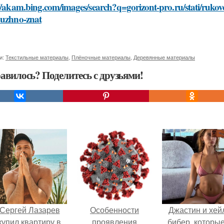
://akam.bing.com/images/search?q=gorizont-pro.ru/stati/ruko
nuzhno-znat
и:
Текстильные материалы
,
Плёночные материалы
,
Деревянные материалы
авилось? Поделитесь с друзьями!
Сергей Лазарев
Особенности
Джастин и хей
купил квартиру в
проявления
бибер, которые