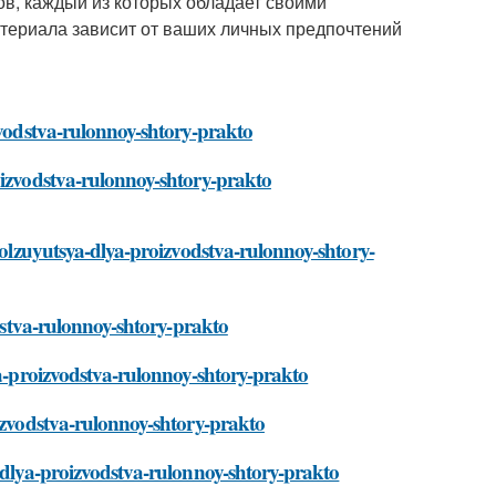
в, каждый из которых обладает своими
атериала зависит от ваших личных предпочтений
zvodstva-rulonnoy-shtory-prakto
oizvodstva-rulonnoy-shtory-prakto
spolzuyutsya-dlya-proizvodstva-rulonnoy-shtory-
odstva-rulonnoy-shtory-prakto
ya-proizvodstva-rulonnoy-shtory-prakto
oizvodstva-rulonnoy-shtory-prakto
a-dlya-proizvodstva-rulonnoy-shtory-prakto