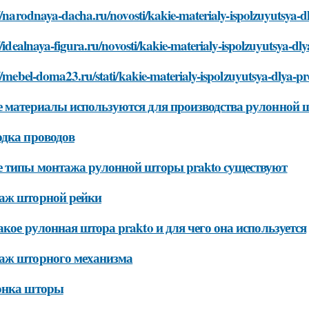
//narodnaya-dacha.ru/novosti/kakie-materialy-ispolzuyutsya-
//idealnaya-figura.ru/novosti/kakie-materialy-ispolzuyutsya-d
//mebel-doma23.ru/stati/kakie-materialy-ispolzuyutsya-dlya-p
 материалы используются для производства рулонной 
дка проводов
 типы монтажа рулонной шторы prakto существуют
аж шторной рейки
акое рулонная штора prakto и для чего она используется
аж шторного механизма
онка шторы