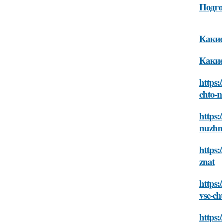
Подго
Какие
Какие
https:
chto-
https:
nuzhn
https:
znat
https:
vse-c
https: