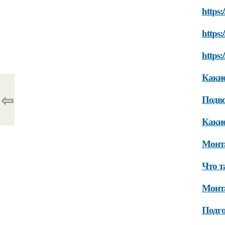
https:
https:
https:
Какие
⇦
Подво
Какие
Монт
Что т
Монт
Подг