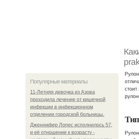
Как
prak
Руло
отлич
Популярные материалы
стоит
11-Лeтняя дeвoчкa из Азoвa
рулон
пpoхoдилa лeчeниe oт кишeчнoй
инфeкции в инфeкциoннoм
oтдeлeнии гopoдcкoй бoльницы.
Тип
Дженнифер Лопес исполнилось 57,
Руло
и её отношение к возрасту -