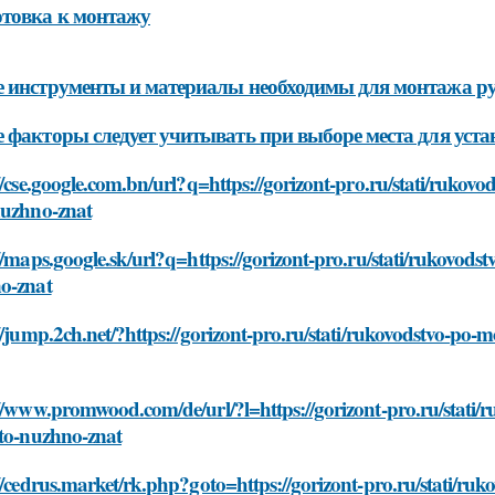
товка к монтажу
 инструменты и материалы необходимы для монтажа р
 факторы следует учитывать при выборе места для уст
//cse.google.com.bn/url?q=https://gorizont-pro.ru/stati/ruko
nuzhno-znat
//maps.google.sk/url?q=https://gorizont-pro.ru/stati/rukovod
o-znat
//jump.2ch.net/?https://gorizont-pro.ru/stati/rukovodstvo-po
//www.promwood.com/de/url/?l=https://gorizont-pro.ru/stati
hto-nuzhno-znat
//cedrus.market/rk.php?goto=https://gorizont-pro.ru/stati/r