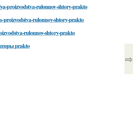
dlya-proizvodstva-rulonnoy-shtory-prakto
lya-proizvodstva-rulonnoy-shtory-prakto
roizvodstva-rulonnoy-shtory-prakto
шторы prakto
⇨