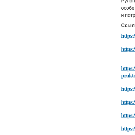
Руло
особе
и пот
Ссыл
https:
https:
https:
prakt
https:
https:
https:
https: