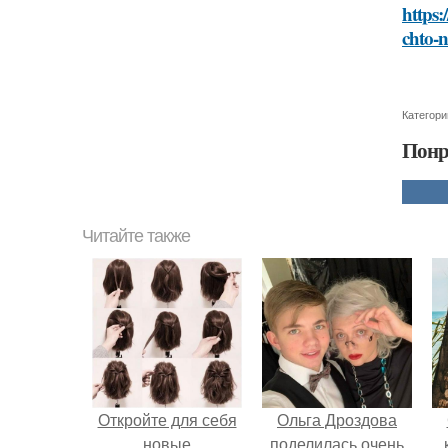
https
chto-
Категори
Понр
Читайте также
Откройте для себя
Ольга Дроздова
новые
поделилась очень