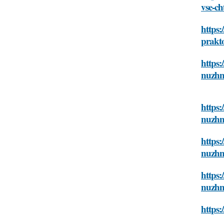
vse-c
https:
prakt
https:
nuzhn
https:
nuzhn
https:
nuzhn
https:
nuzhn
https: