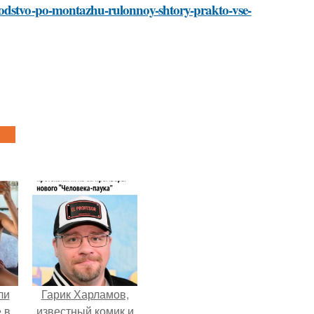
vodstvo-po-montazhu-rulonnoy-shtory-prakto-vse-
ли
Гарик Харламов,
 в
известный комик и