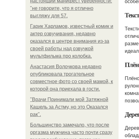
особе
настоящий манифест уверенности:
"не говорите, что я отлично
Текс
выгляжу для 57.
Гарик Харламов, известный комик и
Текст
актер озвучивания, недавно
отлич
оказался в центре внимания из-за
разме
своей работы над озвучкой
идеал
мультфильма про колобка.
Плён
Анастасия Волочкова недавно
опубликовала трогательное
Плёно
совместное фото со своей мамой, к
рулон
которой она приехала в гости.
комна
"Врачи Принимали мой Затяжной
позво
Кашель за Астму, но это Оказался
Дере
рак".
Большинство замечало, что после
Дерев
оргазма мужчина часто почти сразу
облад