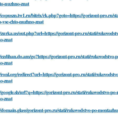
hto-nuzhno-znat
//copuszn.tw1.ru/bitrix/rk.php?goto=https://gorizont-pro.ru/
o-vse-chto-nuzhno-znat
//zurka.us/out.php?url=https://gorizont-pro.ru/stati/rukovod
o-znat
//ezdihan.do.am/go?https://gorizont-pro.ru/stati/rukovodstvo
o-znat
//ronl.org/redirect?url=https://gorizont-pro.ru/stati/rukovod
o-znat
//google.sh/url?q=https://gorizont-pro.ru/stati/rukovodstvo-p
o-znat
//domain.glass/gorizont-pro.ru/stati/rukovodstvo-po-montazh