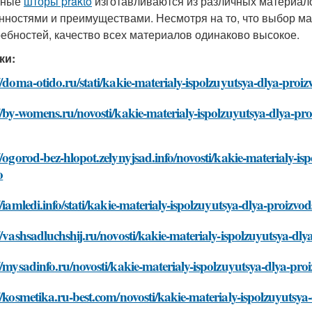
нные
шторы prakto
изготавливаются из различных материало
нностями и преимуществами. Несмотря на то, что выбор м
ребностей, качество всех материалов одинаково высокое.
ки:
//doma-otido.ru/stati/kakie-materialy-ispolzuyutsya-dlya-proi
//by-womens.ru/novosti/kakie-materialy-ispolzuyutsya-dlya-pr
//ogorod-bez-hlopot.zelynyjsad.info/novosti/kakie-materialy-i
o
//iamledi.info/stati/kakie-materialy-ispolzuyutsya-dlya-proizv
//vashsadluchshij.ru/novosti/kakie-materialy-ispolzuyutsya-dl
//mysadinfo.ru/novosti/kakie-materialy-ispolzuyutsya-dlya-pr
//kosmetika.ru-best.com/novosti/kakie-materialy-ispolzuyutsy