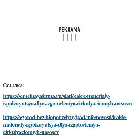
Ссылки:
https://semejnayaferma.ru/stati/kakie-materialy-
ispolzuyutsya-dlya-izgotovleniya-cirkulyacionnyh-nasosov
https://ogorod-bez-hlopot.zelynyjsad.info/novosti/kakie-
materialy-ispolzuyutsya-dlya-izgotovleniya-
cirkulyacionnyh-nasosov