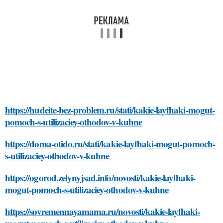
https://hudeite-bez-problem.ru/stati/kakie-layfhaki-mogut-
pomoch-s-utilizaciey-othodov-v-kuhne
https://doma-otido.ru/stati/kakie-layfhaki-mogut-pomoch-
s-utilizaciey-othodov-v-kuhne
https://ogorod.zelynyjsad.info/novosti/kakie-layfhaki-
mogut-pomoch-s-utilizaciey-othodov-v-kuhne
https://sovremennayamama.ru/novosti/kakie-layfhaki-