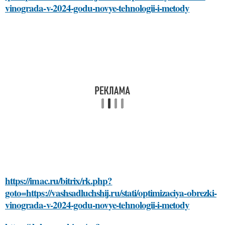
vinograda-v-2024-godu-novye-tehnologii-i-metody
https://imac.ru/bitrix/rk.php?
goto=https://vashsadluchshij.ru/stati/optimizaciya-obrezki-
vinograda-v-2024-godu-novye-tehnologii-i-metody