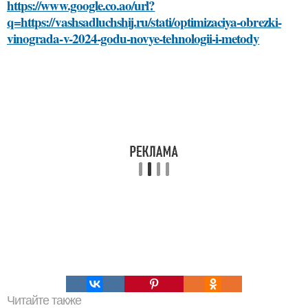
https://www.google.co.ao/url?
q=https://vashsadluchshij.ru/stati/optimizaciya-obrezki-
vinograda-v-2024-godu-novye-tehnologii-i-metody
Читайте также