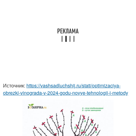
Источник:
https://vashsadluchshij.ru/stati/optimizaciya-
obrezki-vinograda-v-2024-godu-novye-tehnologii-i-metody