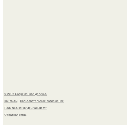
Бывшая актриса для самых взрослых амаранта Хэнк
стала сенатором в Колумбии.
Рацион 1400 калорий.
© 2026 Современная девушка
Контакты
Пользовательское соглашение
Политика конфидециальности
Обратная связь