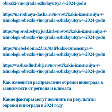
obrezki-vinograda-ozhidayutsya-v-2024-godu
https://narodnaya-dacha.ru/novosti/kakie-izmeneniya-v-
tehnologii-obrezki-vinograda-ozhidayutsya-v-2024-godu
https://ogorod.zelynyjsad.info/novosti/kakie-izmeneniya-v-
tehnologii-obrezki-vinograda-ozhidayutsya-v-2024-godu
https://mebel-doma23.ru/stati/kakie-izmeneniya-v-
tehnologii-obrezki-vinograda-ozhidayutsya-v-2024-godu
https://vashsadluchshij.ru/novosti/kakie-izmeneniya-v-
tehnologii-obrezki-vinograda-ozhidayutsya-v-2024-godu
Как изменится распределение обрезки винограда в
зависимости от региона и климата
Какие факторы могут повлиять на результаты
обрезки винограда в 2024 году