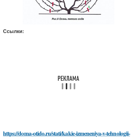
Ссылки:
https://doma-otido.ru/stati/kakie-izmeneniya-v-tehnologii-