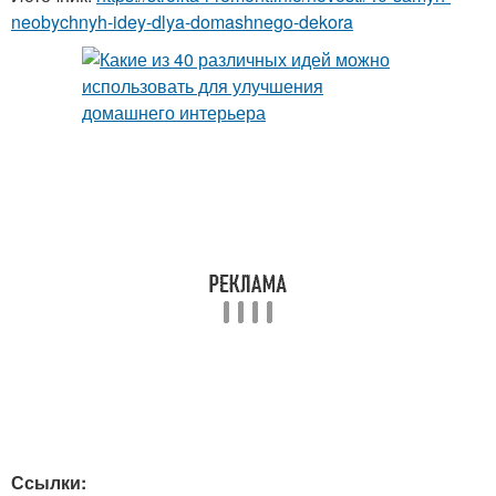
neobychnyh-idey-dlya-domashnego-dekora
Ссылки: