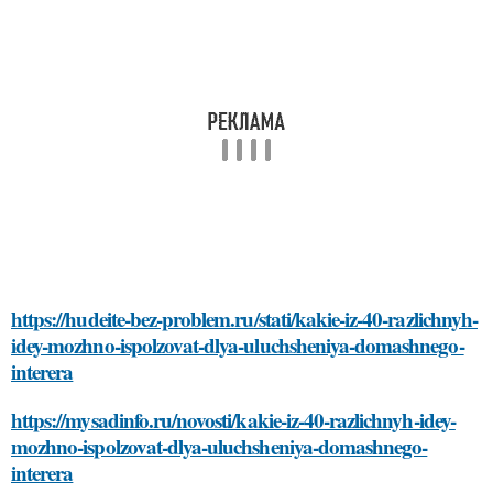
https://hudeite-bez-problem.ru/stati/kakie-iz-40-razlichnyh-
idey-mozhno-ispolzovat-dlya-uluchsheniya-domashnego-
interera
https://mysadinfo.ru/novosti/kakie-iz-40-razlichnyh-idey-
mozhno-ispolzovat-dlya-uluchsheniya-domashnego-
interera