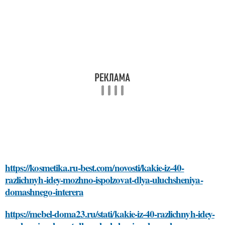
https://kosmetika.ru-best.com/novosti/kakie-iz-40-
razlichnyh-idey-mozhno-ispolzovat-dlya-uluchsheniya-
domashnego-interera
https://mebel-doma23.ru/stati/kakie-iz-40-razlichnyh-idey-