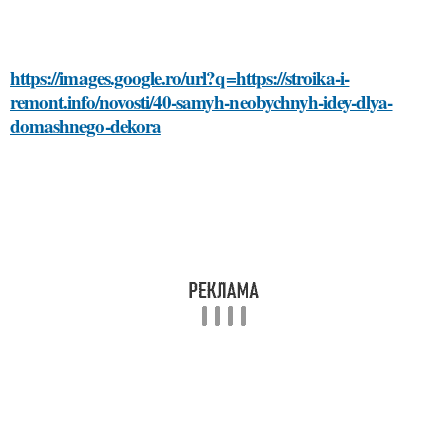
https://images.google.ro/url?q=https://stroika-i-
remont.info/novosti/40-samyh-neobychnyh-idey-dlya-
domashnego-dekora