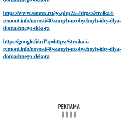
https://www.semtex.ru/go.php?a=https://stroika-i-
remont.info/novosti/40-samyh-neobychnyh-idey-dlya-
domashnego-dekora
https://google.fi/url?q=https://stroika-i-
remont.info/novosti/40-samyh-neobychnyh-idey-dlya-
domashnego-dekora