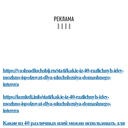
https://vashsadluchshij.ru/stati/kakie-iz-40-razlichnyh-idey-
mozhno-ispolzovat-dlya-uluchsheniya-domashnego-
interera
https://iamledi.info/stati/kakie-iz-40-razlichnyh-idey-
mozhno-ispolzovat-dlya-uluchsheniya-domashnego-
interera
Какие из 40 различных идей можно использовать для