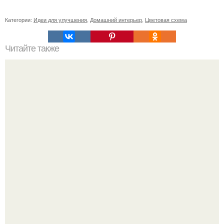
Категории:
Идеи для улучшения
,
Домашний интерьер
,
Цветовая схема
Читайте также
Простые прически на короткие волосы: 5 быстрых и
стильных решений