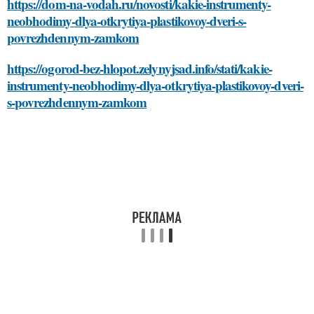
https://dom-na-vodah.ru/novosti/kakie-instrumenty-
neobhodimy-dlya-otkrytiya-plastikovoy-dveri-s-
povrezhdennym-zamkom
https://ogorod-bez-hlopot.zelynyjsad.info/stati/kakie-
instrumenty-neobhodimy-dlya-otkrytiya-plastikovoy-dveri-
s-povrezhdennym-zamkom