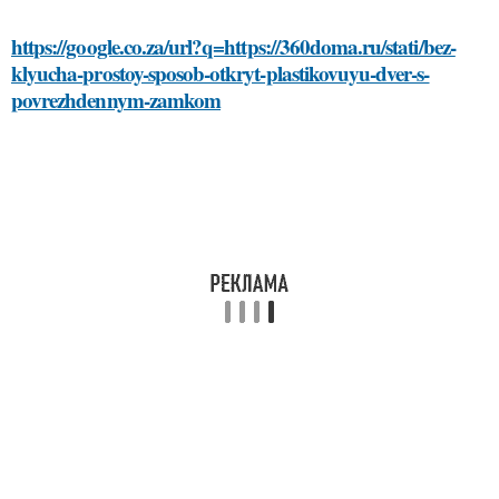
https://google.co.za/url?q=https://360doma.ru/stati/bez-
klyucha-prostoy-sposob-otkryt-plastikovuyu-dver-s-
povrezhdennym-zamkom