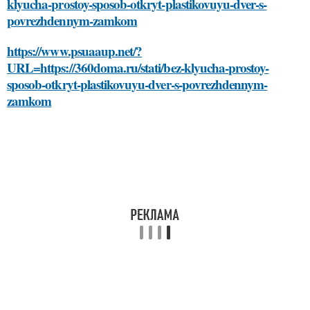
klyucha-prostoy-sposob-otkryt-plastikovuyu-dver-s-
povrezhdennym-zamkom
https://www.psuaaup.net/?
URL=https://360doma.ru/stati/bez-klyucha-prostoy-
sposob-otkryt-plastikovuyu-dver-s-povrezhdennym-
zamkom