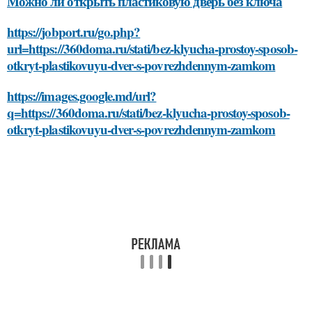
Можно ли открыть пластиковую дверь без ключа
https://jobport.ru/go.php?
url=https://360doma.ru/stati/bez-klyucha-prostoy-sposob-
otkryt-plastikovuyu-dver-s-povrezhdennym-zamkom
https://images.google.md/url?
q=https://360doma.ru/stati/bez-klyucha-prostoy-sposob-
otkryt-plastikovuyu-dver-s-povrezhdennym-zamkom