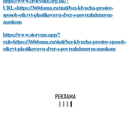
https://www.civicvoice.org.uk/?
URL=https://360doma.ru/stati/bez-klyucha-prostoy-
sposob-otkryt-plastikovuyu-dver-s-povrezhdennym-
zamkom
https://www.storyme.app/?
exit=https://360doma.ru/stati/bez-klyucha-prostoy-sposob-
otkryt-plastikovuyu-dver-s-povrezhdennym-zamkom