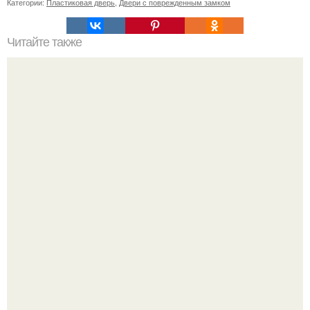
Категории:
Пластиковая дверь
,
Двери с поврежденным замком
Читайте также
Как коронавирус влияет на работу органов: все, что
нужно знать