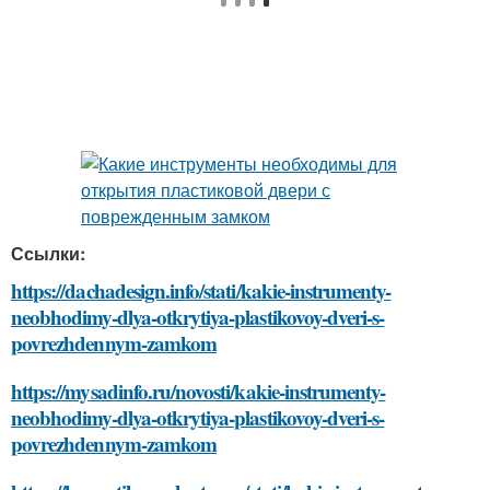
Ссылки:
https://dachadesign.info/stati/kakie-instrumenty-
neobhodimy-dlya-otkrytiya-plastikovoy-dveri-s-
povrezhdennym-zamkom
https://mysadinfo.ru/novosti/kakie-instrumenty-
neobhodimy-dlya-otkrytiya-plastikovoy-dveri-s-
povrezhdennym-zamkom