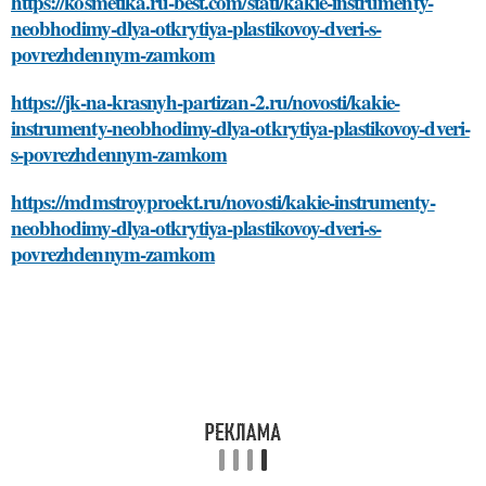
https://kosmetika.ru-best.com/stati/kakie-instrumenty-
neobhodimy-dlya-otkrytiya-plastikovoy-dveri-s-
povrezhdennym-zamkom
https://jk-na-krasnyh-partizan-2.ru/novosti/kakie-
instrumenty-neobhodimy-dlya-otkrytiya-plastikovoy-dveri-
s-povrezhdennym-zamkom
https://mdmstroyproekt.ru/novosti/kakie-instrumenty-
neobhodimy-dlya-otkrytiya-plastikovoy-dveri-s-
povrezhdennym-zamkom