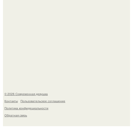
это Синди Кроуфорд.
У юли Гаврилиной снова случился конфликт с комиком
Ильей Соболевым.
© 2026 Современная девушка
Контакты
Пользовательское соглашение
Политика конфидециальности
Обратная связь