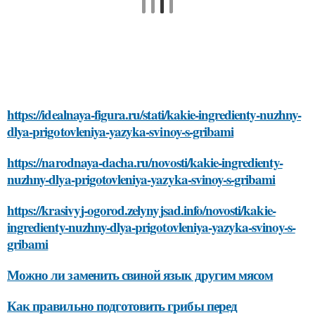
https://idealnaya-figura.ru/stati/kakie-ingredienty-nuzhny-
dlya-prigotovleniya-yazyka-svinoy-s-gribami
https://narodnaya-dacha.ru/novosti/kakie-ingredienty-
nuzhny-dlya-prigotovleniya-yazyka-svinoy-s-gribami
https://krasivyj-ogorod.zelynyjsad.info/novosti/kakie-
ingredienty-nuzhny-dlya-prigotovleniya-yazyka-svinoy-s-
gribami
Можно ли заменить свиной язык другим мясом
Как правильно подготовить грибы перед