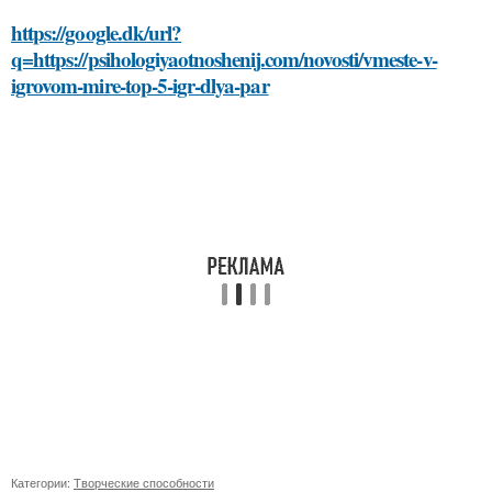
https://google.dk/url?
q=https://psihologiyaotnoshenij.com/novosti/vmeste-v-
igrovom-mire-top-5-igr-dlya-par
Категории:
Творческие способности