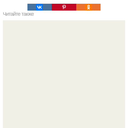
Читайте также
50 способов красиво заколоть короткие: откройте для
себя новые возможности