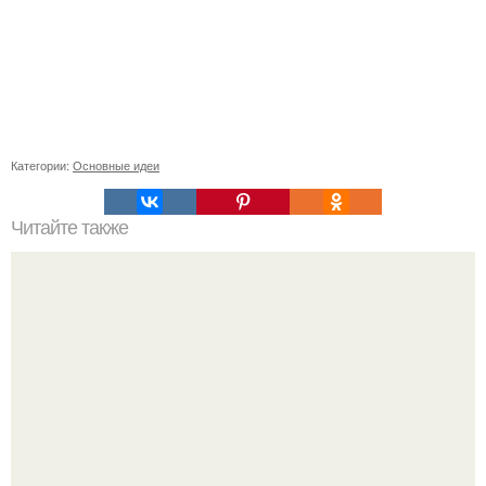
Категории:
Основные идеи
Читайте также
Путеводитель по уходу за волосами на отдыхе: 7
проверенных советов