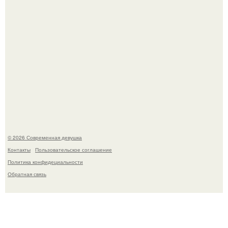
Джастин и хейли бибер, которые в прошлом месяце
отметили восьмую годовщину помолвки, показали новые
фото с совместного отдыха.
© 2026 Современная девушка
Контакты
Пользовательское соглашение
Политика конфидециальности
Обратная связь