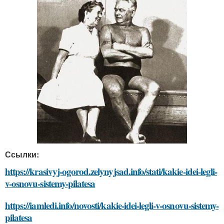
Ссылки:
https://krasivyj-ogorod.zelynyjsad.info/stati/kakie-idei-legli-
v-osnovu-sistemy-pilatesa
https://iamledi.info/novosti/kakie-idei-legli-v-osnovu-sistemy-
pilatesa