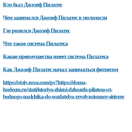
Кто был Джозеф Пилатес
Чем занимался Джозеф Пилатес в молодости
Где родился Джозеф Пилатес
Что такое система Пилатеса
Какие преимущества имеет система Пилатеса
Как Джозеф Пилатес начал заниматься фитнесом
https://otziv.ucoz.com/go?https://doma-
hudeem.ru/stati/istoriya-zhizni-dzhozefa-pilatesa-ot-
bednogo-malchika-do-sozdatelya-revolyucionnoy-sistemy