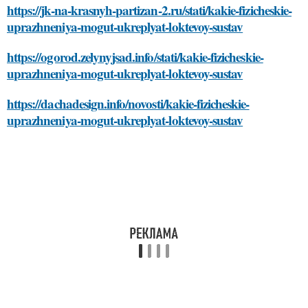
https://jk-na-krasnyh-partizan-2.ru/stati/kakie-fizicheskie-
uprazhneniya-mogut-ukreplyat-loktevoy-sustav
https://ogorod.zelynyjsad.info/stati/kakie-fizicheskie-
uprazhneniya-mogut-ukreplyat-loktevoy-sustav
https://dachadesign.info/novosti/kakie-fizicheskie-
uprazhneniya-mogut-ukreplyat-loktevoy-sustav