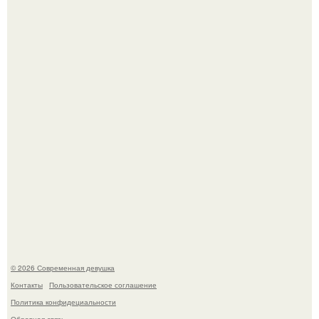
Платье, которое до сих пор вызывает споры спустя годы.
Бывшая актриса для самых взрослых амаранта Хэнк
стала сенатором в Колумбии.
© 2026 Современная девушка
Контакты
Пользовательское соглашение
Политика конфидециальности