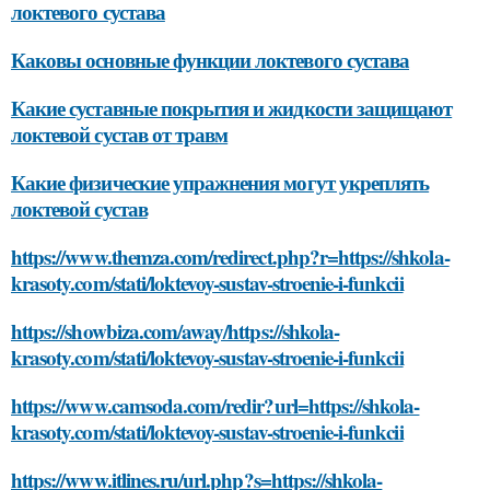
локтевого сустава
Каковы основные функции локтевого сустава
Какие суставные покрытия и жидкости защищают
локтевой сустав от травм
Какие физические упражнения могут укреплять
локтевой сустав
https://www.themza.com/redirect.php?r=https://shkola-
krasoty.com/stati/loktevoy-sustav-stroenie-i-funkcii
https://showbiza.com/away/https://shkola-
krasoty.com/stati/loktevoy-sustav-stroenie-i-funkcii
https://www.camsoda.com/redir?url=https://shkola-
krasoty.com/stati/loktevoy-sustav-stroenie-i-funkcii
https://www.itlines.ru/url.php?s=https://shkola-