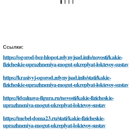
Ссылки:
https://ogorod-bez-hlopot.zelynyjsad.info/novosti/kakie-
fizicheskie-uprazhneniya-mogut-ukreplyat-loktevoy-sustav
https://krasivyj-ogorod.zelynyjsad.info/stati/kakie-
fizicheskie-uprazhneniya-mogut-ukreplyat-loktevoy-sustav
https://idealnaya-figura.ru/novosti/kakie-fizicheskie-
uprazhneniya-mogut-ukreplyat-loktevoy-sustav
https://mebel-doma23.ru/stati/kakie-fizicheskie-
uprazhneniya-mogut-ukreplyat-loktevoy-sustav