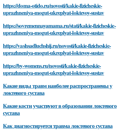
https://doma-otido.ru/novosti/kakie-fizicheskie-
uprazhneniya-mogut-ukreplyat-loktevoy-sustav
https://sovremennayamama.ru/stati/kakie-fizicheskie-
uprazhneniya-mogut-ukreplyat-loktevoy-sustav
https://vashsadluchshij.ru/novosti/kakie-fizicheskie-
uprazhneniya-mogut-ukreplyat-loktevoy-sustav
https://by-womens.ru/novosti/kakie-fizicheskie-
uprazhneniya-mogut-ukreplyat-loktevoy-sustav
Какие виды травм наиболее распространены у
локтевого сустава
Какие кости участвуют в образовании локтевого
сустава
Как диагностируется травма локтевого сустава