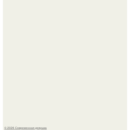
Рацион 1400 калорий.
Спустя годы актеры хоррора "Тело Дженнифер" сильно
изменились, пройдя путь от подростковых кумиров до
мировых звезд.
© 2026 Современная девушка