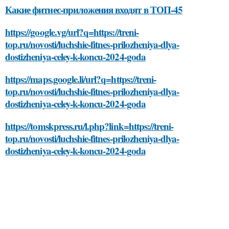
Какие фитнес-приложения входят в ТОП-45
https://google.vg/url?q=https://treni-
top.ru/novosti/luchshie-fitnes-prilozheniya-dlya-
dostizheniya-celey-k-koncu-2024-goda
https://maps.google.li/url?q=https://treni-
top.ru/novosti/luchshie-fitnes-prilozheniya-dlya-
dostizheniya-celey-k-koncu-2024-goda
https://tomskpress.ru/l.php?link=https://treni-
top.ru/novosti/luchshie-fitnes-prilozheniya-dlya-
dostizheniya-celey-k-koncu-2024-goda