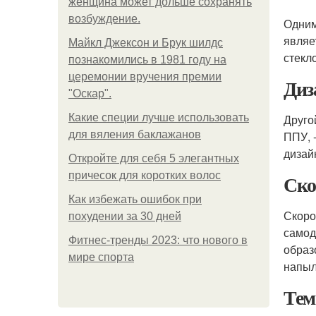
женщина может дольше сохранять
возбуждение.
Одним
являе
Майкл Джексон и Брук шилдс
стекл
познакомились в 1981 году на
церемонии вручения премии
Диз
"Оскар".
Какие специи лучше использовать
Друго
для вяления баклажанов
ППУ, 
дизай
Откройте для себя 5 элегантных
причесок для коротких волос
Ско
Как избежать ошибок при
Скоро
похудении за 30 дней
самод
Фитнес-тренды 2023: что нового в
образ
мире спорта
напыл
Тем