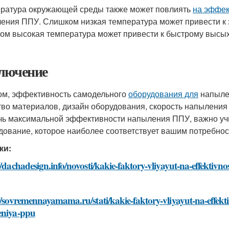
ратура окружающей среды также может повлиять
на эффек
ения ППУ. Слишком низкая температура может привести к 
ом высокая температура может привести к быстрому высы
лючение
ом, эффективность самодельного
оборудования для
напылен
тво материалов, дизайн оборудования, скорость напылени
чь максимальной эффективности напыления ППУ, важно учи
дование, которое наиболее соответствует вашим потребнос
ки:
//dachadesign.info/novosti/kakie-faktory-vliyayut-na-effekti
//sovremennayamama.ru/stati/kakie-faktory-vliyayut-na-effe
eniya-ppu