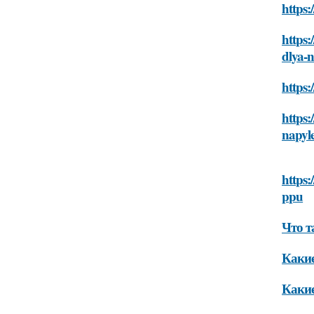
https:
https:
dlya-
https:
https:
napyl
https:
ppu
Что т
Какие
Какие