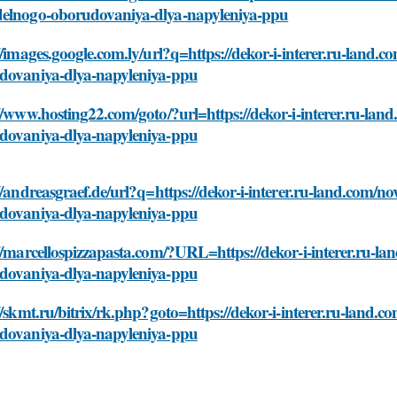
elnogo-oborudovaniya-dlya-napyleniya-ppu
//images.google.com.ly/url?q=https://dekor-i-interer.ru-land.
dovaniya-dlya-napyleniya-ppu
//www.hosting22.com/goto/?url=https://dekor-i-interer.ru-lan
dovaniya-dlya-napyleniya-ppu
//andreasgraef.de/url?q=https://dekor-i-interer.ru-land.com/n
dovaniya-dlya-napyleniya-ppu
//marcellospizzapasta.com/?URL=https://dekor-i-interer.ru-la
dovaniya-dlya-napyleniya-ppu
//skmt.ru/bitrix/rk.php?goto=https://dekor-i-interer.ru-land.
dovaniya-dlya-napyleniya-ppu