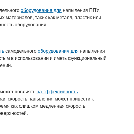
дельного
оборудования для
напыления ППУ,
 материалов, таких как металл, пластик или
вность оборудования.
ть
самодельного
оборудования для
напыления
остым в использовании и иметь функциональный
ений.
 может повлиять
на эффективность
я скорость напыления может привести к
ремя как слишком медленная скорость
оверхностей.