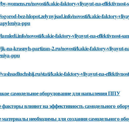
//by-womens.ru/novosti/kakie-faktory-vliyayut-na-effektivno
//ogorod-bez-hlopot.zelynyjsad.info/novosti/kakie-faktory-vl
napyleniya-ppu
//iamledi.info/novosti/kakie-faktory-vliyayut-na-effektivnos
//jk-na-krasnyh-partizan-2.ru/novosti/kakie-faktory-vliyayut
eniya-ppu
//vashsadluchshij.ru/stati/kakie-faktory-vliyayut-na-effekti
акое самодельное оборудование для напыления ППУ
 факторы влияют на эффективность самодельного обо
 материалы необходимы для создания самодельного о