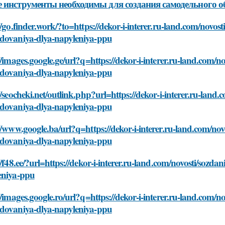
 инструменты необходимы для создания самодельного 
//go.finder.work/?to=https://dekor-i-interer.ru-land.com/novos
dovaniya-dlya-napyleniya-ppu
//images.google.ge/url?q=https://dekor-i-interer.ru-land.com/
dovaniya-dlya-napyleniya-ppu
//seocheki.net/outlink.php?url=https://dekor-i-interer.ru-lan
dovaniya-dlya-napyleniya-ppu
//www.google.ba/url?q=https://dekor-i-interer.ru-land.com/no
dovaniya-dlya-napyleniya-ppu
//f48.ee/?url=https://dekor-i-interer.ru-land.com/novosti/soz
eniya-ppu
//images.google.ro/url?q=https://dekor-i-interer.ru-land.com/
dovaniya-dlya-napyleniya-ppu