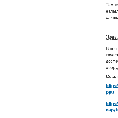
Темпе
напыл
слишк
Зак
В цел
качес
дости
обору
Ссыл
https:
ppu
https:
napyl