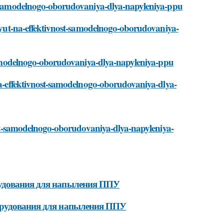
st-samodelnogo-oborudovaniya-dlya-napyleniya-ppu
iyayut-na-effektivnost-samodelnogo-oborudovaniya-
t-samodelnogo-oborudovaniya-dlya-napyleniya-ppu
-na-effektivnost-samodelnogo-oborudovaniya-dlya-
vnost-samodelnogo-oborudovaniya-dlya-napyleniya-
рудования для напыления ППУ
борудования для напыления ППУ