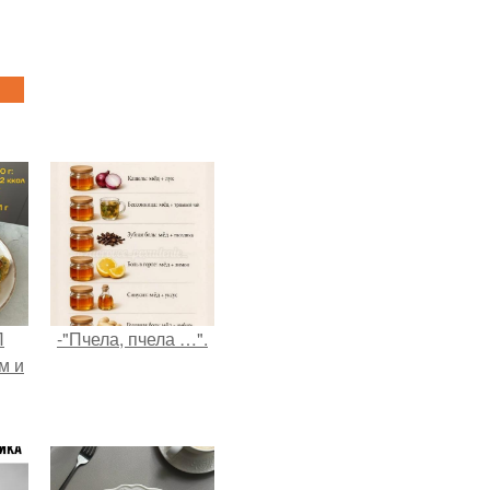
П
-"Пчела, пчела …".
м и