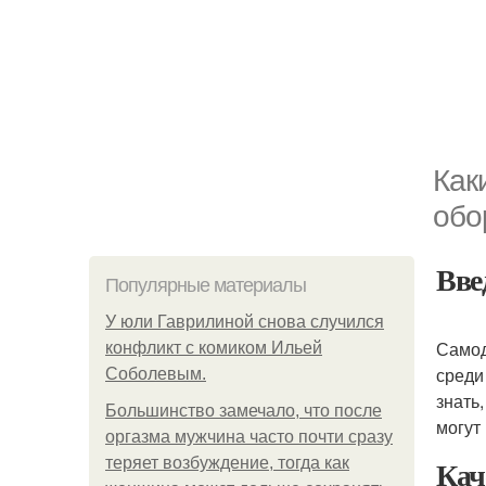
Как
обо
Вве
Популярные материалы
У юли Гаврилиной снова случился
Само
конфликт с комиком Ильей
среди
Соболевым.
знать
Большинство замечало, что после
могут
оргазма мужчина часто почти сразу
Кач
теряет возбуждение, тогда как