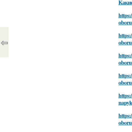
Какие
https:
oboru
https:
⇦
oboru
https:
oboru
https:
oboru
https:
napyl
https:
oboru