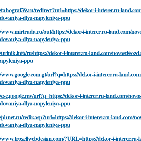
//tahograf39.ru/redirect?url=https://dekor-i-interer.ru-land.c
dovaniya-dlya-napyleniya-ppu
//www.mirtruda.ru/out/https://dekor-i-interer.ru-land.com/nov
dovaniya-dlya-napyleniya-ppu
//urlnik.info/ru/https://dekor-i-interer.ru-land.com/novosti/
napyleniya-ppu
//www.google.com.gt/url?q=https://dekor-i-interer.ru-land.co
dovaniya-dlya-napyleniya-ppu
//cse.google.mv/url?q=https://dekor-i-interer.ru-land.com/nov
dovaniya-dlya-napyleniya-ppu
//phnet.ru/redir.asp?url=https://dekor-i-interer.ru-land.com/n
dovaniya-dlya-napyleniya-ppu
//www.troxellwebdesign.com/?URL=https://dekor-i-interer.ru-l