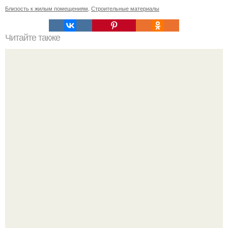
Близость к жилым помещениям
,
Строительные материалы
Читайте также
Древний греческий грим: секреты красоты и моды