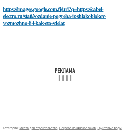
https://images.google.com.fj/url?q=https://cabel-
electro.ru/stati/sozdanie-pogreba-iz-shlakoblokov-
vozmozhno-li-i-kak-eto-sdelat
Категории:
Места для строительства
,
Погреба из шлакоблоков
,
Грунтовые воды
,