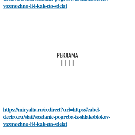
vozmozhno-li-i-kak-eto-sdelat
https://miryalta.ru/redirect?url=https://cabel-
electro.ru/stati/sozdanie-pogreba-iz-shlakoblokov-
vozmozhno-li-i-kak-eto-sdelat