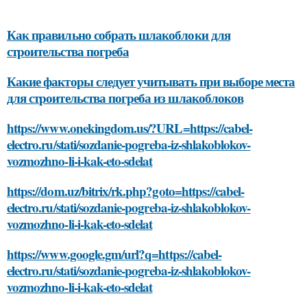
Как правильно собрать шлакоблоки для
строительства погреба
Какие факторы следует учитывать при выборе места
для строительства погреба из шлакоблоков
https://www.onekingdom.us/?URL=https://cabel-
electro.ru/stati/sozdanie-pogreba-iz-shlakoblokov-
vozmozhno-li-i-kak-eto-sdelat
https://dom.uz/bitrix/rk.php?goto=https://cabel-
electro.ru/stati/sozdanie-pogreba-iz-shlakoblokov-
vozmozhno-li-i-kak-eto-sdelat
https://www.google.gm/url?q=https://cabel-
electro.ru/stati/sozdanie-pogreba-iz-shlakoblokov-
vozmozhno-li-i-kak-eto-sdelat