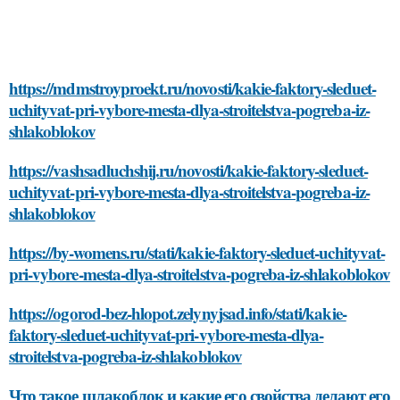
https://mdmstroyproekt.ru/novosti/kakie-faktory-sleduet-
uchityvat-pri-vybore-mesta-dlya-stroitelstva-pogreba-iz-
shlakoblokov
https://vashsadluchshij.ru/novosti/kakie-faktory-sleduet-
uchityvat-pri-vybore-mesta-dlya-stroitelstva-pogreba-iz-
shlakoblokov
https://by-womens.ru/stati/kakie-faktory-sleduet-uchityvat-
pri-vybore-mesta-dlya-stroitelstva-pogreba-iz-shlakoblokov
https://ogorod-bez-hlopot.zelynyjsad.info/stati/kakie-
faktory-sleduet-uchityvat-pri-vybore-mesta-dlya-
stroitelstva-pogreba-iz-shlakoblokov
Что такое шлакоблок и какие его свойства делают его