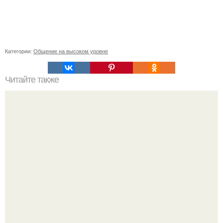
Категории:
Общение на высоком уровне
Читайте также
Алла Пугачева: эволюция стиля от 1970-х до наших дней