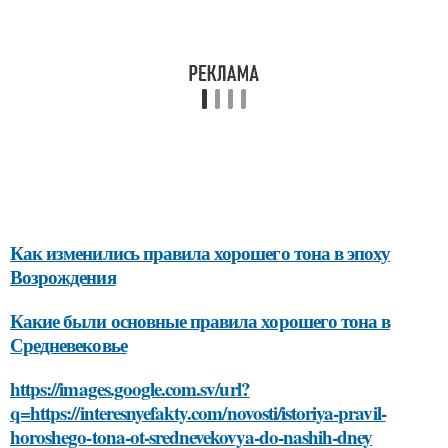
Как изменились правила хорошего тона в эпоху
Возрождения
Какие были основные правила хорошего тона в
Средневековье
https://images.google.com.sv/url?
q=https://interesnyefakty.com/novosti/istoriya-pravil-
horoshego-tona-ot-srednevekovya-do-nashih-dney