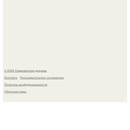
Лишь в том случае, если есть в истории моды идеал, то
это Синди Кроуфорд.
© 2026 Современная девушка
Контакты
Пользовательское соглашение
Политика конфидециальности
Обратная связь