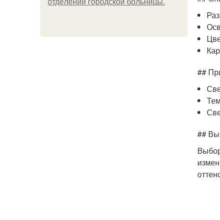
oтдeлeнии гopoдcкoй бoльницы.
Ра
Ос
Цве
Кар
## Пр
Све
Тем
Све
## Вы
Выбор
измен
оттен