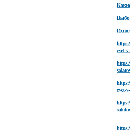
Какие
Выбор
Испол
https:
cvet-v
https:
salato
https:
cvet-v
https:
salato
https: