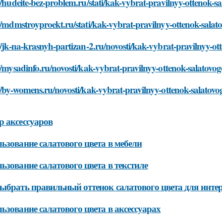
//hudeite-bez-problem.ru/stati/kak-vybrat-pravilnyy-ottenok-sa
//mdmstroyproekt.ru/stati/kak-vybrat-pravilnyy-ottenok-salato
//jk-na-krasnyh-partizan-2.ru/novosti/kak-vybrat-pravilnyy-ot
//mysadinfo.ru/novosti/kak-vybrat-pravilnyy-ottenok-salatovog
//by-womens.ru/novosti/kak-vybrat-pravilnyy-ottenok-salatovog
 аксессуаров
ьзование салатового цвета в мебели
ьзование салатового цвета в текстиле
ыбрать правильный оттенок салатового цвета для инте
ьзование салатового цвета в аксессуарах