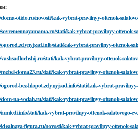
ки:
//doma-otido.ru/novosti/kak-vybrat-pravilnyy-ottenok-salatovo
//sovremennayamama.ru/stati/kak-vybrat-pravilnyy-ottenok-sa
//ogorod.zelynyjsad.info/stati/kak-vybrat-pravilnyy-ottenok-sal
//vashsadluchshij.ru/stati/kak-vybrat-pravilnyy-ottenok-salatov
//mebel-doma23.ru/stati/kak-vybrat-pravilnyy-ottenok-salatovo
//ogorod-bez-hlopot.zelynyjsad.info/stati/kak-vybrat-pravilnyy
//dom-na-vodah.ru/stati/kak-vybrat-pravilnyy-ottenok-salatovo
//iamledi.info/stati/kak-vybrat-pravilnyy-ottenok-salatovogo-cv
//idealnaya-figura.ru/novosti/kak-vybrat-pravilnyy-ottenok-sal