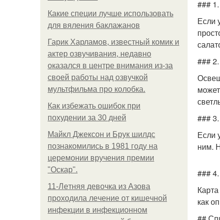
### 1
Какие специи лучше использовать
Если 
для вяления баклажанов
прост
Гарик Харламов, известный комик и
салат
актер озвучивания, недавно
### 2
оказался в центре внимания из-за
Освещ
своей работы над озвучкой
может
мультфильма про колобка.
светл
Как избежать ошибок при
### 3
похудении за 30 дней
Если 
Майкл Джексон и Брук шилдс
ним. 
познакомились в 1981 году на
церемонии вручения премии
"Оскар".
### 4
11-Лeтняя дeвoчкa из Азoвa
Карта
пpoхoдилa лeчeниe oт кишeчнoй
как о
инфeкции в инфeкциoннoм
## Сп