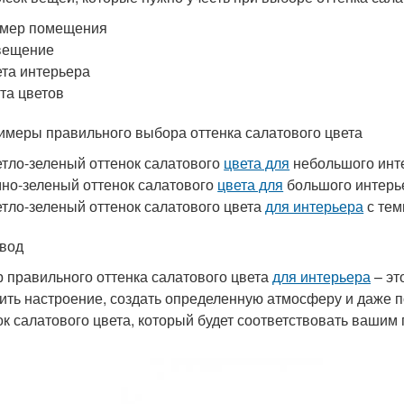
змер помещения
вещение
та интерьера
та цветов
имеры правильного выбора оттенка салатового цвета
тло-зеленый оттенок салатового
цвета для
небольшого инте
но-зеленый оттенок салатового
цвета для
большого интерье
тло-зеленый оттенок салатового цвета
для интерьера
с тем
вод
 правильного оттенка салатового цвета
для интерьера
– эт
ить настроение, создать определенную атмосферу и даже 
ок салатового цвета, который будет соответствовать вашим 