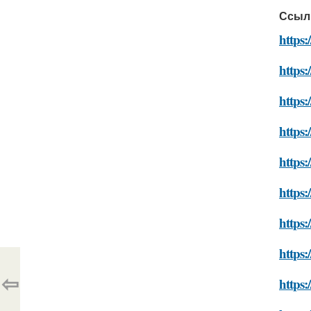
Ссыл
https:
https:
https:
https:
https:
https:
https:
https:
⇦
https: