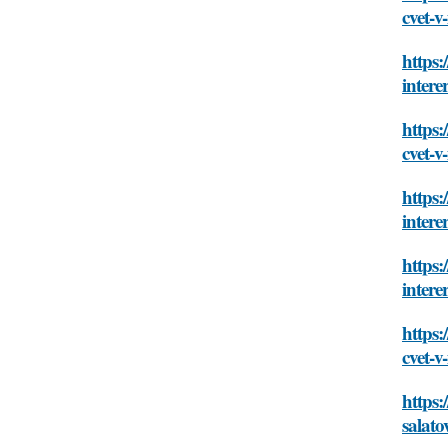
cvet-v
https:
intere
https:
cvet-v
https:
intere
https:
intere
https:
cvet-v
https:
salato