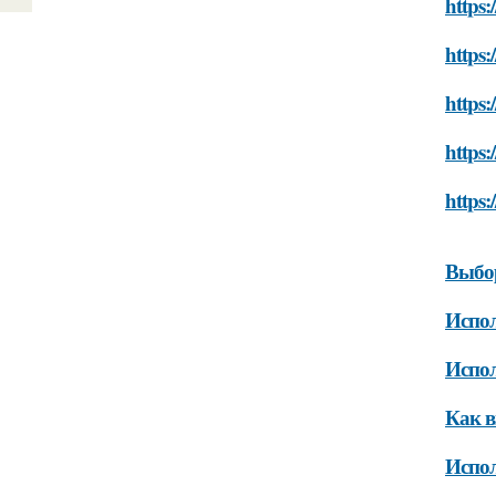
https:
https:
https:
https:
https:
Выбор
Испол
Испол
Как в
Испол