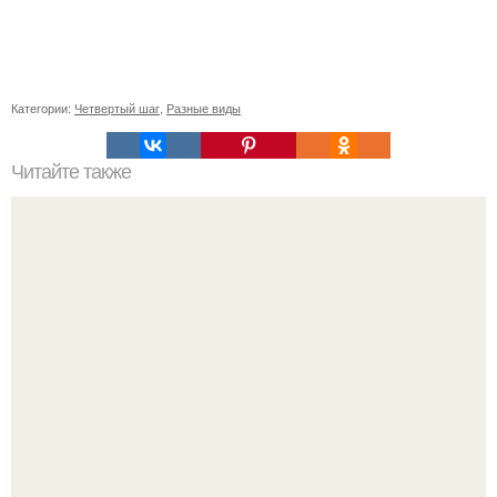
Категории:
Четвертый шаг
,
Разные виды
Читайте также
Ортопедическое кресло для пожилого человека: все, что
нужно знать