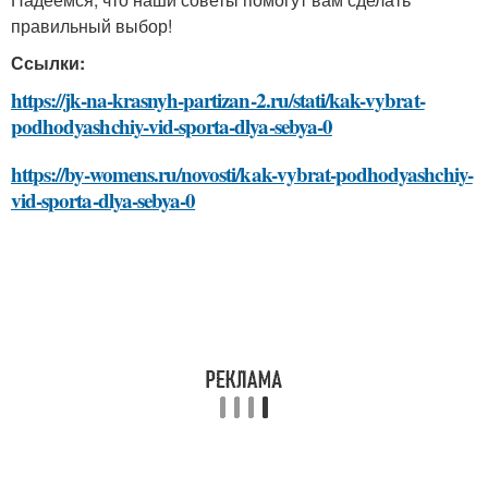
правильный выбор!
Ссылки:
https://jk-na-krasnyh-partizan-2.ru/stati/kak-vybrat-
podhodyashchiy-vid-sporta-dlya-sebya-0
https://by-womens.ru/novosti/kak-vybrat-podhodyashchiy-
vid-sporta-dlya-sebya-0