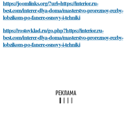
https://joomlinks.org/?url=https://interior.ru-
best.com/interer-dlya-doma/masterstvo-proreznoy-rezby-
lobzikom-po-fanere-osnovy-i-tehniki
https://rostovklad.ru/go.php?https://interior.ru-
best.com/interer-dlya-doma/masterstvo-proreznoy-rezby-
lobzikom-po-fanere-osnovy-i-tehniki