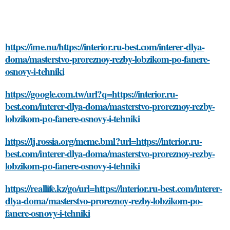
https://ime.nu/https://interior.ru-best.com/interer-dlya-
doma/masterstvo-proreznoy-rezby-lobzikom-po-fanere-
osnovy-i-tehniki
https://google.com.tw/url?q=https://interior.ru-
best.com/interer-dlya-doma/masterstvo-proreznoy-rezby-
lobzikom-po-fanere-osnovy-i-tehniki
https://lj.rossia.org/meme.bml?url=https://interior.ru-
best.com/interer-dlya-doma/masterstvo-proreznoy-rezby-
lobzikom-po-fanere-osnovy-i-tehniki
https://reallife.kz/go/url=https://interior.ru-best.com/interer-
dlya-doma/masterstvo-proreznoy-rezby-lobzikom-po-
fanere-osnovy-i-tehniki