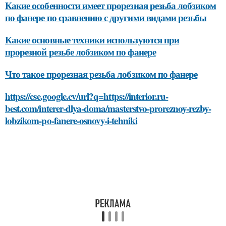
Какие особенности имеет прорезная резьба лобзиком
по фанере по сравнению с другими видами резьбы
Какие основные техники используются при
прорезной резьбе лобзиком по фанере
Что такое прорезная резьба лобзиком по фанере
https://cse.google.cv/url?q=https://interior.ru-
best.com/interer-dlya-doma/masterstvo-proreznoy-rezby-
lobzikom-po-fanere-osnovy-i-tehniki