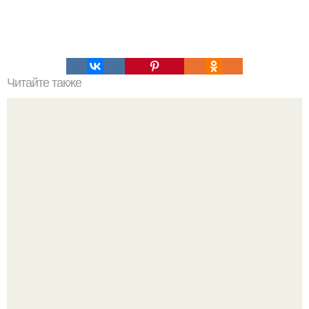
Читайте также
Полина Гагарина поздравила своего сына с 17-летием и
выложила его фотографии из разных лет.