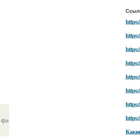
Ссыл
https:
https
https:
https:
https:
https:
https
⇦
https:
Какие