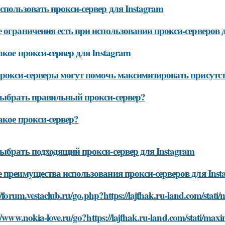
спользовать прокси-сервер для Instagram
 ограничения есть при использовании прокси-серверов д
акое прокси-сервер для Instagram
рокси-серверы могут помочь максимизировать присутств
ыбрать правильный прокси-сервер?
акое прокси-сервер?
ыбрать подходящий прокси-сервер для Instagram
 преимущества использования прокси-серверов для Inst
//forum.vestaclub.ru/go.php?https://lajfhak.ru-land.com/stat
//www.nokia-love.ru/go?https://lajfhak.ru-land.com/stati/max