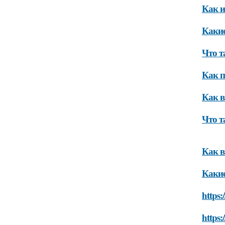
Как и
Какие
Что т
Как п
Как в
Что т
Как в
Какие
https:
https: