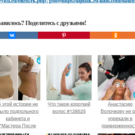
//vica.ru/bitrix/rk.php?goto=https://lajfhak.ru-land.com/stat
авилось? Поделитесь с друзьями!
 этой истории не
Что такое короткий
Анастасию
ыло подпольного
волос #128525
Волочкову не р
кабинета и
упрекали в
"Мастера После
приверженнос
Двухнедельных
устаревшим бью