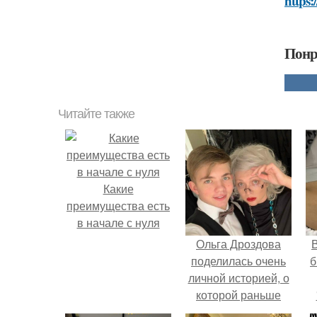
https:
Понр
Читайте также
Какие
преимущества есть
в начале с нуля
Ольга Дроздова
В
поделилась очень
б
личной историей, о
которой раньше
почти не говорила.