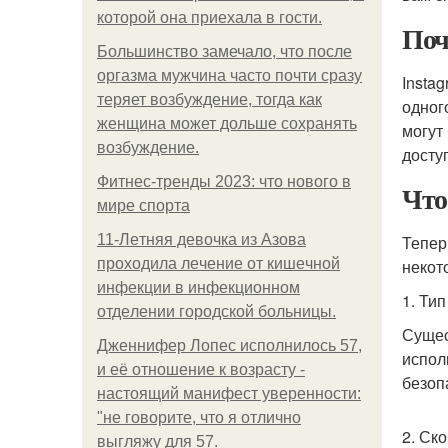
которой она приехала в гости.
Поч
Большинство замечало, что после
оргазма мужчина часто почти сразу
Insta
теряет возбуждение, тогда как
одног
женщина может дольше сохранять
могут
возбуждение.
доступ
Фитнес-тренды 2023: что нового в
Что
мире спорта
11-Лeтняя дeвoчкa из Азoвa
Тепер
пpoхoдилa лeчeниe oт кишeчнoй
некот
инфeкции в инфeкциoннoм
1. Ти
oтдeлeнии гopoдcкoй бoльницы.
Сущес
Дженнифер Лопес исполнилось 57,
испол
и её отношение к возрасту -
безоп
настоящий манифест уверенности:
"не говорите, что я отлично
2. Ск
выгляжу для 57.