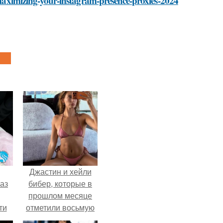
i/maximizing-your-instagram-presence-proxies-2024
Джастин и хейли
аз
бибер, которые в
прошлом месяце
ти
отметили восьмую
ти -
годовщину