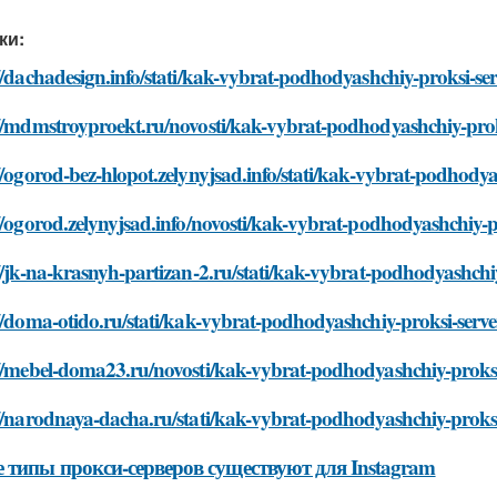
ки:
//dachadesign.info/stati/kak-vybrat-podhodyashchiy-proksi-se
://mdmstroyproekt.ru/novosti/kak-vybrat-podhodyashchiy-prok
//ogorod-bez-hlopot.zelynyjsad.info/stati/kak-vybrat-podhody
//ogorod.zelynyjsad.info/novosti/kak-vybrat-podhodyashchiy-p
//jk-na-krasnyh-partizan-2.ru/stati/kak-vybrat-podhodyashchi
//doma-otido.ru/stati/kak-vybrat-podhodyashchiy-proksi-serv
://mebel-doma23.ru/novosti/kak-vybrat-podhodyashchiy-proksi
//narodnaya-dacha.ru/stati/kak-vybrat-podhodyashchiy-proks
 типы прокси-серверов существуют для Instagram