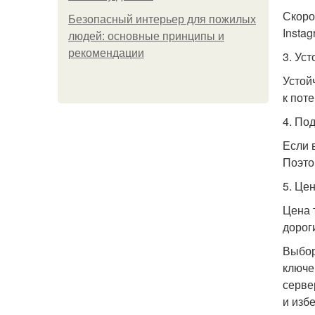
Скоро
Безопасный интерьер для пожилых
Insta
людей: основные принципы и
рекомендации
3. Ус
Устой
к пот
4. По
Если 
Поэто
5. Це
Цена 
дорог
Выбор
ключе
серве
и изб