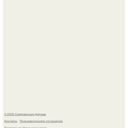
Лишь в том случае, если есть в истории моды идеал, то
это Синди Кроуфорд.
У юли Гаврилиной снова случился конфликт с комиком
Ильей Соболевым.
© 2026 Современная девушка
Контакты
Пользовательское соглашение
Политика конфидециальности