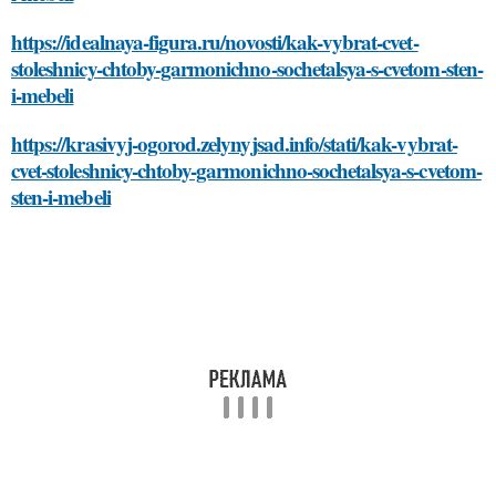
https://idealnaya-figura.ru/novosti/kak-vybrat-cvet-
stoleshnicy-chtoby-garmonichno-sochetalsya-s-cvetom-sten-
i-mebeli
https://krasivyj-ogorod.zelynyjsad.info/stati/kak-vybrat-
cvet-stoleshnicy-chtoby-garmonichno-sochetalsya-s-cvetom-
sten-i-mebeli