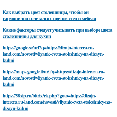
Как выбрать цвет столешницы, чтобы он
гармонично сочетался с цветом стен и мебели
Какие факторы следует учитывать при выборе цвета
столешницы для кухни
https://google.sc/url?q=https://dizajn-interera.ru-
land.com/novosti/vliyanie-cveta-stoleshnicy-na-dizayn-
kuhni
https://maps.google.it/url?q=https://dizajn-interera.ru-
land.com/novosti/vliyanie-cveta-stoleshnicy-na-dizayn-
kuhni
https://58zip.ru/bitrix/rk.php?goto=https://dizajn-
interera.ru-land.com/novosti/vliyanie-cveta-stoleshnicy-na-
dizayn-kuhni