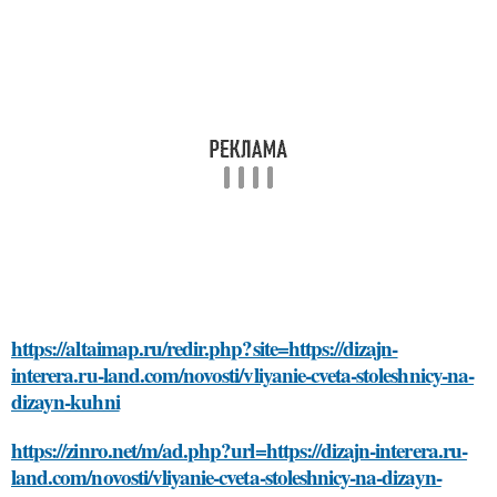
https://altaimap.ru/redir.php?site=https://dizajn-
interera.ru-land.com/novosti/vliyanie-cveta-stoleshnicy-na-
dizayn-kuhni
https://zinro.net/m/ad.php?url=https://dizajn-interera.ru-
land.com/novosti/vliyanie-cveta-stoleshnicy-na-dizayn-