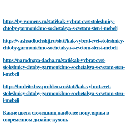
https://by-womens.ru/stati/kak-vybrat-cvet-stoleshnicy-
chtoby-garmonichno-sochetalsya-s-cvetom-sten-i-mebeli
https://vashsadluchshij.ru/stati/kak-vybrat-cvet-stoleshnicy-
chtoby-garmonichno-sochetalsya-s-cvetom-sten-i-mebeli
https://narodnaya-dacha.ru/stati/kak-vybrat-cvet-
stoleshnicy-chtoby-garmonichno-sochetalsya-s-cvetom-sten-
i-mebeli
https://hudeite-bez-problem.ru/stati/kak-vybrat-cvet-
stoleshnicy-chtoby-garmonichno-sochetalsya-s-cvetom-sten-
i-mebeli
Какие цвета столешниц наиболее популярны в
современном дизайне кухонь