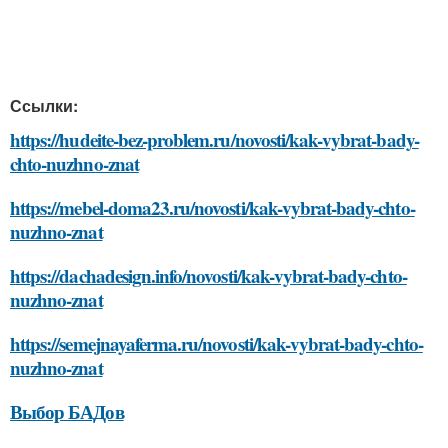
Ссылки:
https://hudeite-bez-problem.ru/novosti/kak-vybrat-bady-
chto-nuzhno-znat
https://mebel-doma23.ru/novosti/kak-vybrat-bady-chto-
nuzhno-znat
https://dachadesign.info/novosti/kak-vybrat-bady-chto-
nuzhno-znat
https://semejnayaferma.ru/novosti/kak-vybrat-bady-chto-
nuzhno-znat
Выбор БАДов