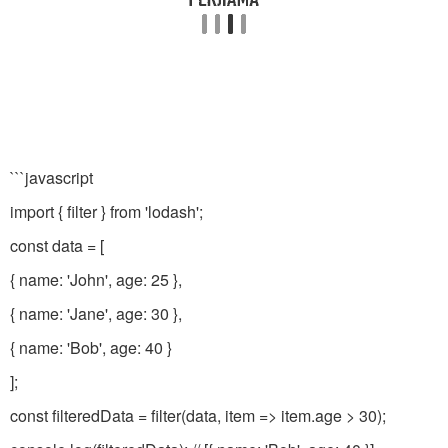
```javascript
import { filter } from 'lodash';
const data = [
{ name: 'John', age: 25 },
{ name: 'Jane', age: 30 },
{ name: 'Bob', age: 40 }
];
const filteredData = filter(data, item => item.age > 30);