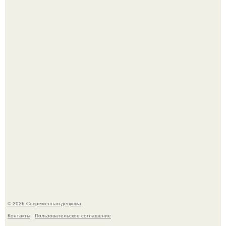
Рацион 1400 калорий.
Спустя годы актеры хоррора "Тело Дженнифер" сильно
изменились, пройдя путь от подростковых кумиров до
мировых звезд.
© 2026 Современная девушка
Контакты
Пользовательское соглашение