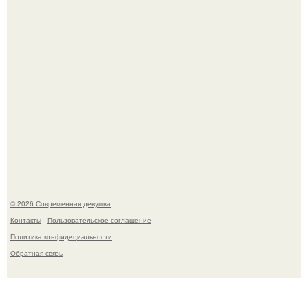
У юли Гаврилиной снова случился конфликт с комиком
Ильей Соболевым.
© 2026 Современная девушка
Контакты
Пользовательское соглашение
Политика конфидециальности
Обратная связь