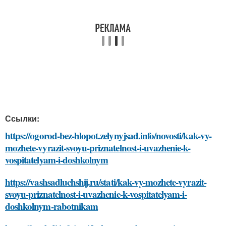
Ссылки:
https://ogorod-bez-hlopot.zelynyjsad.info/novosti/kak-vy-
mozhete-vyrazit-svoyu-priznatelnost-i-uvazhenie-k-
vospitatelyam-i-doshkolnym
https://vashsadluchshij.ru/stati/kak-vy-mozhete-vyrazit-
svoyu-priznatelnost-i-uvazhenie-k-vospitatelyam-i-
doshkolnym-rabotnikam