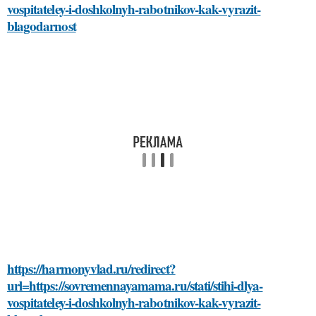
vospitateley-i-doshkolnyh-rabotnikov-kak-vyrazit-
blagodarnost
https://harmonyvlad.ru/redirect?
url=https://sovremennayamama.ru/stati/stihi-dlya-
vospitateley-i-doshkolnyh-rabotnikov-kak-vyrazit-