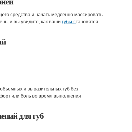
оней
щего средства и начать медленно массировать
ень, и вы увидите, как ваши
губы с
тановятся
ий
 объемных и выразительных губ без
мфорт или боль во время выполнения
ений для губ