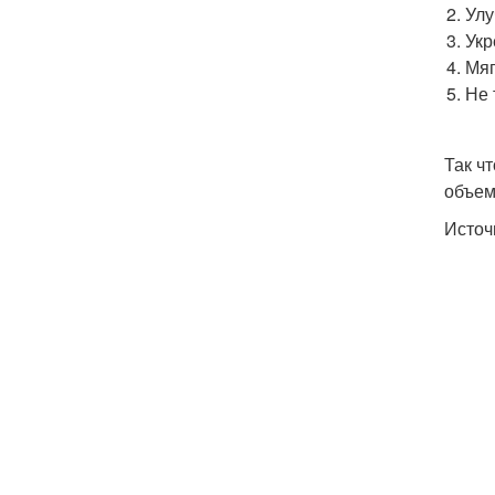
Улу
Укр
Мяг
Не 
Так ч
объем
Источ