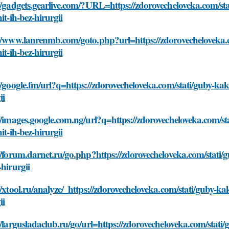
://gadgets.gearlive.com/?URL=https://zdorovecheloveka.com/s
hit-ih-bez-hirurgii
://www.lanrenmb.com/goto.php?url=https://zdorovecheloveka.
hit-ih-bez-hirurgii
//google.fm/url?q=https://zdorovecheloveka.com/stati/guby-ka
ii
//images.google.com.ng/url?q=https://zdorovecheloveka.com/
hit-ih-bez-hirurgii
//forum.darnet.ru/go.php?https://zdorovecheloveka.com/stati
-hirurgii
//xtool.ru/analyze/_https://zdorovecheloveka.com/stati/guby-k
ii
//largusladaclub.ru/go/url=https://zdorovecheloveka.com/stat