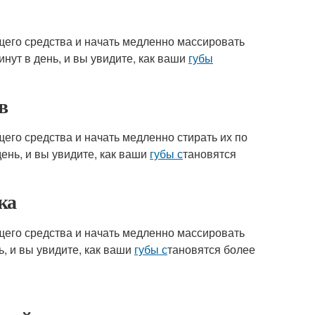
щего средства и начать медленно массировать
инут в день, и вы увидите, как ваши
губы
в
его средства и начать медленно стирать их по
день, и вы увидите, как ваши
губы с
тановятся
ка
щего средства и начать медленно массировать
ь, и вы увидите, как ваши
губы с
тановятся более