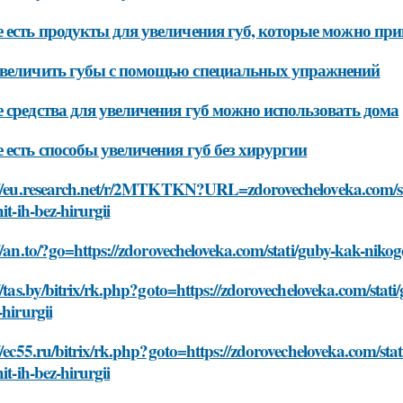
 есть продукты для увеличения губ, которые можно при
величить губы с помощью специальных упражнений
 средства для увеличения губ можно использовать дома
 есть способы увеличения губ без хирургии
://eu.research.net/r/2MTKTKN?URL=zdorovecheloveka.com/st
hit-ih-bez-hirurgii
//an.to/?go=https://zdorovecheloveka.com/stati/guby-kak-niko
//tas.by/bitrix/rk.php?goto=https://zdorovecheloveka.com/sta
-hirurgii
//ec55.ru/bitrix/rk.php?goto=https://zdorovecheloveka.com/s
hit-ih-bez-hirurgii