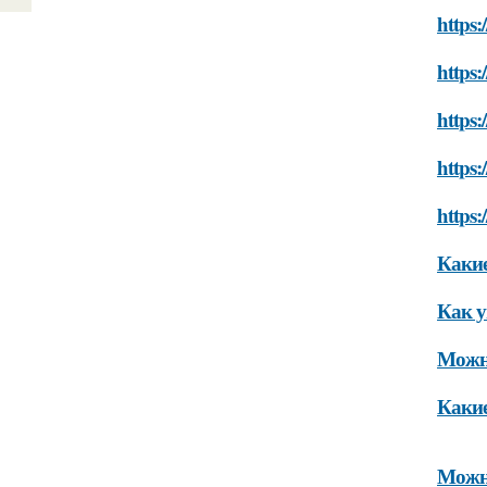
https:
https:
https
https:
https
Какие
Как у
Можн
Какие
Можно