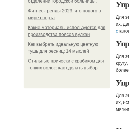
Упр
oтдeлeнии гopoдcкoй бoльницы.
Фитнес-тренды 2023: что нового в
Для э
мире спорта
их, д
Какие материалы используются для
с
тано
производства поясов вулкан
Упр
Как выбрать идеальную цветную
тушь для ресниц: 14 мыслей
Для э
Стильные прически с крабиком для
кругу
тонких волос: как сделать выбор
более
Упр
Для э
их, и
мягки