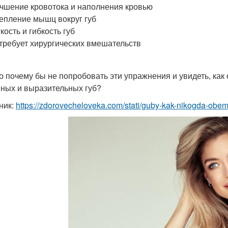
чшение кровотока и наполнения кровью
епление мышц вокруг губ
кость и гибкость губ
требует хирургических вмешательств
то почему бы не попробовать эти упражнения и увидеть, как
ных и выразительных губ?
ник:
https://zdorovecheloveka.com/stati/guby-kak-nikogda-obemn