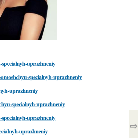
yu-specialnyh-uprazhneniy
-s-pomoshchyu-specialnyh-uprazhneniy
alnyh-uprazhneniy
chyu-specialnyh-uprazhneniy
yu-specialnyh-uprazhneniy
⇨
pecialnyh-uprazhneniy