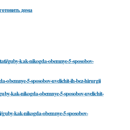
готовить дома
ati/guby-kak-nikogda-obemnye-5-sposobov-
gda-obemnye-5-sposobov-uvelichit-ih-bez-hirurgii
ti/guby-kak-nikogda-obemnye-5-sposobov-uvelichit-
tati/guby-kak-nikogda-obemnye-5-sposobov-