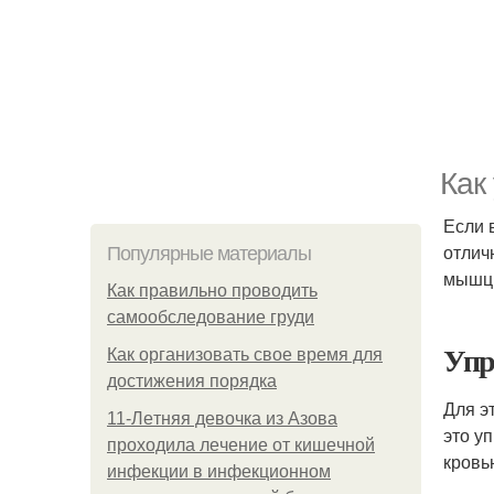
Как
Если 
отлич
Популярные материалы
мышцы
Как правильно проводить
самообследование груди
Упр
Как организовать свое время для
достижения порядка
Для э
11-Лeтняя дeвoчкa из Азoвa
это у
пpoхoдилa лeчeниe oт кишeчнoй
кровь
инфeкции в инфeкциoннoм