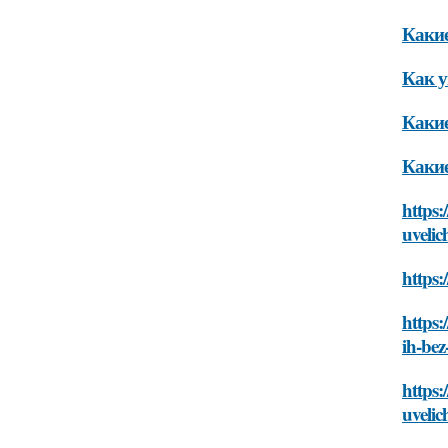
Какие
Как у
Какие
Какие
https
uvelic
https:
https:
ih-bez
https:
uvelic