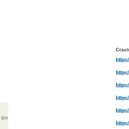
Ссыл
https:
https:
https:
https
https:
⇦
https: