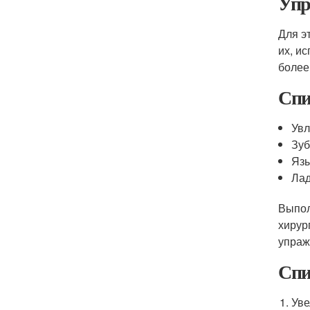
Упр
Для э
их, и
более
Спи
Увл
Зу
Яз
Ла
Выпол
хирур
упраж
Спи
Уве