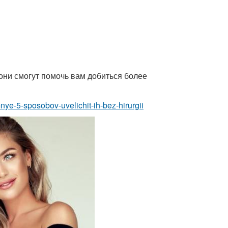
 они смогут помочь вам добиться более
ye-5-sposobov-uvelichit-ih-bez-hirurgii