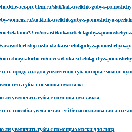
//hudeite-bez-problem.ru/stati/kak-uvelichit-guby-s-pomoshc
//by-womens.ru/stati/kak-uvelichit-guby-s-pomoshchyu-specia
://mebel-doma23.ru/novosti/kak-uvelichit-guby-s-pomoshchyu-
//vashsadluchshij.ru/stati/kak-uvelichit-guby-s-pomoshchyu-s
://narodnaya-dacha.ru/novosti/kak-uvelichit-guby-s-pomoshch
 есть продукты для увеличения губ, которые можно купи
величить губы с помощью массажа
о ли увеличить губы с помощью макияжа
 есть способы увеличения губ без использования инъекц
 ли увеличить губы с помощью маски для лица