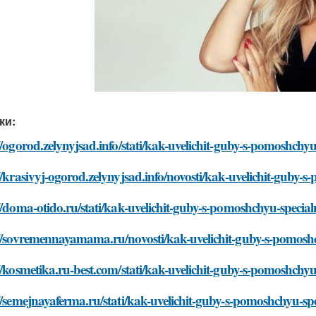
ки:
//ogorod.zelynyjsad.info/stati/kak-uvelichit-guby-s-pomoshch
//krasivyj-ogorod.zelynyjsad.info/novosti/kak-uvelichit-guby
//doma-otido.ru/stati/kak-uvelichit-guby-s-pomoshchyu-speci
://sovremennayamama.ru/novosti/kak-uvelichit-guby-s-pomosh
//kosmetika.ru-best.com/stati/kak-uvelichit-guby-s-pomoshch
//semejnayaferma.ru/stati/kak-uvelichit-guby-s-pomoshchyu-s