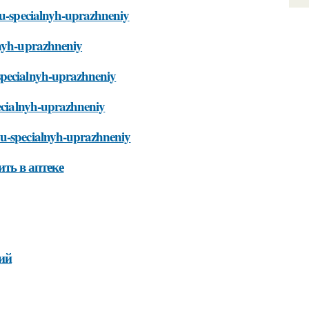
hyu-specialnyh-uprazhneniy
lnyh-uprazhneniy
specialnyh-uprazhneniy
pecialnyh-uprazhneniy
yu-specialnyh-uprazhneniy
ть в аптеке
ий