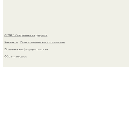
Бывшая актриса для самых взрослых амаранта Хэнк
стала сенатором в Колумбии.
© 2026 Современная девушка
Контакты
Пользовательское соглашение
Политика конфидециальности
Обратная связь