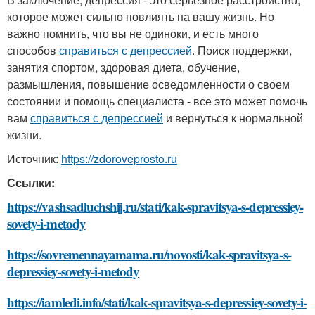
которое может сильно повлиять на вашу жизнь. Но
важно помнить, что вы не одиноки, и есть много
способов
справиться с депрессией
. Поиск поддержки,
занятия спортом, здоровая диета, обучение,
размышления, повышение осведомленности о своем
состоянии и помощь специалиста - все это может помочь
вам
справиться с депрессией
и вернуться к нормальной
жизни.
Источник:
https://zdoroveprosto.ru
Ссылки:
https://vashsadluchshij.ru/stati/kak-spravitsya-s-depressiey-
sovety-i-metody
https://sovremennayamama.ru/novosti/kak-spravitsya-s-
depressiey-sovety-i-metody
https://iamledi.info/stati/kak-spravitsya-s-depressiey-sovety-i-