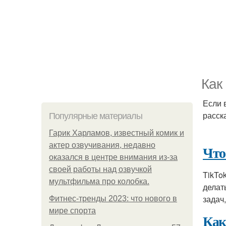
Как
Если 
расска
Популярные материалы
Гарик Харламов, известный комик и
актер озвучивания, недавно
Что
оказался в центре внимания из-за
своей работы над озвучкой
TikTo
мультфильма про колобка.
делат
задач
Фитнес-тренды 2023: что нового в
мире спорта
Как