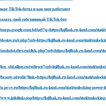
акое TikTok-боты и как они работают
оздать свой собственный TikTok-бот
//maps.google.com.bd/url?q=https://lajfhak.ru-land.com/stati
//dostov.ru/r.php?url=https://lajfhak.ru-land.com/stati/unloc
//anekdot.dirx.ru/click.php?url=https://lajfhak.ru-land.com/s
//len_obl.allpn.ru/redirect/?url=lajfhak.ru-land.com/stati/un
//beauty.at/redir?link=https://lajfhak.ru-land.com/stati/unlo
//a.pr-cy.ru/https://lajfhak.ru-land.com/stati/unlocking-power
//www.infolinks.top/https://lajfhak.ru-land.com/stati/unlocki