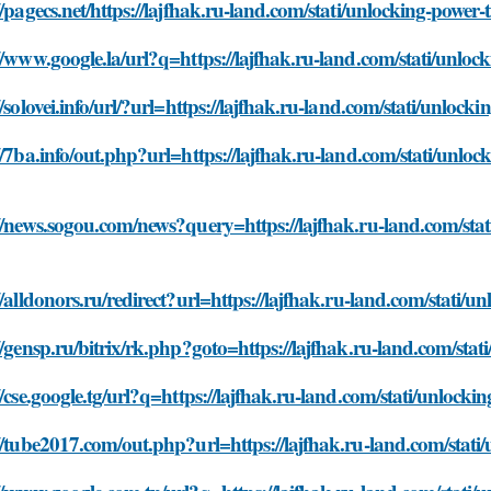
//pagecs.net/https://lajfhak.ru-land.com/stati/unlocking-power
//www.google.la/url?q=https://lajfhak.ru-land.com/stati/unlo
//solovei.info/url/?url=https://lajfhak.ru-land.com/stati/unloc
//7ba.info/out.php?url=https://lajfhak.ru-land.com/stati/unlo
//news.sogou.com/news?query=https://lajfhak.ru-land.com/sta
//alldonors.ru/redirect?url=https://lajfhak.ru-land.com/stati/
//gensp.ru/bitrix/rk.php?goto=https://lajfhak.ru-land.com/sta
//cse.google.tg/url?q=https://lajfhak.ru-land.com/stati/unlock
//tube2017.com/out.php?url=https://lajfhak.ru-land.com/stati