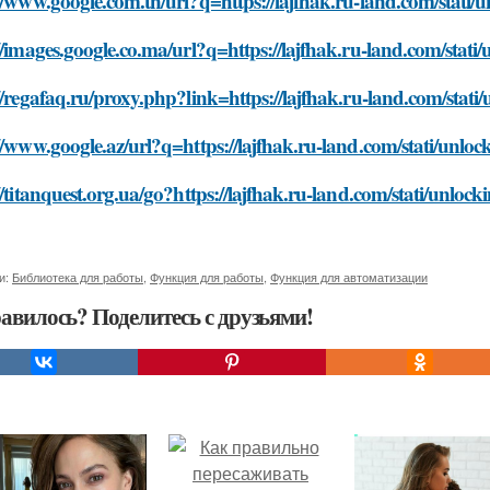
//www.google.com.tn/url?q=https://lajfhak.ru-land.com/stati/
//images.google.co.ma/url?q=https://lajfhak.ru-land.com/stat
//regafaq.ru/proxy.php?link=https://lajfhak.ru-land.com/stat
//www.google.az/url?q=https://lajfhak.ru-land.com/stati/unlo
//titanquest.org.ua/go?https://lajfhak.ru-land.com/stati/unlo
и:
Библиотека для работы
,
Функция для работы
,
Функция для автоматизации
авилось? Поделитесь с друзьями!