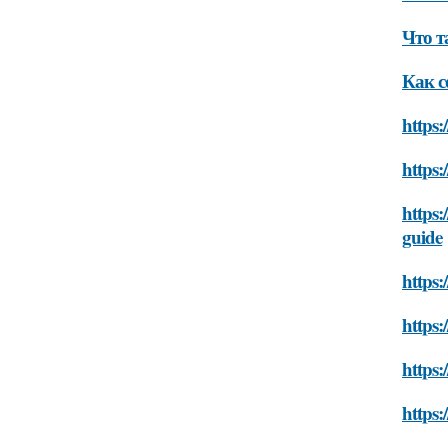
Что т
Как с
https:
https:
https:
guide
https:
https:
https:
https: