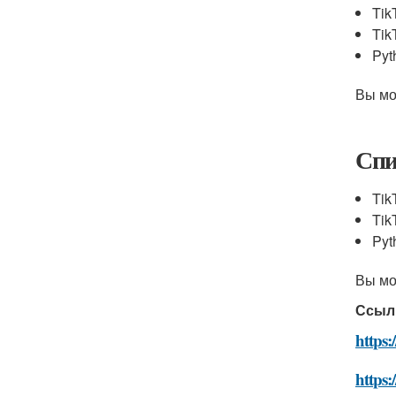
Tik
Tik
Pyt
Вы мо
Спи
Tik
Tik
Pyt
Вы мо
Ссыл
https:
https: