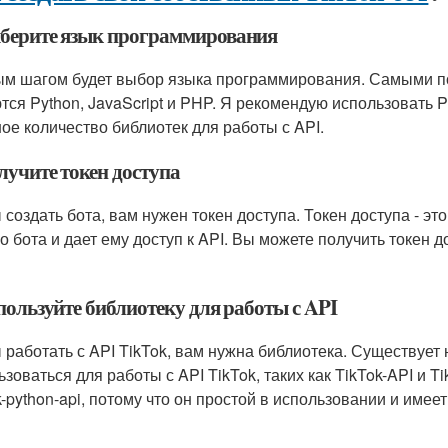
ыберите язык программирования
м шагом будет выбор языка программирования. Самыми п
тся Python, JavaScript и PHP. Я рекомендую использовать P
ое количество библиотек для работы с API.
лучите токен доступа
 создать бота, вам нужен токен доступа. Токен доступа - э
о бота и дает ему доступ к API. Вы можете получить токен д
пользуйте библиотеку для работы с API
 работать с API TikTok, вам нужна библиотека. Существует 
ьзоваться для работы с API TikTok, таких как TikTok-API и T
k-python-api, потому что он простой в использовании и име