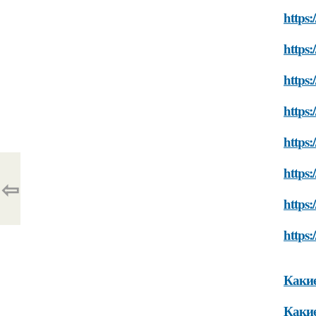
https:
https:
https:
https:
https:
https:
⇦
https:
https:
Какие
Какие