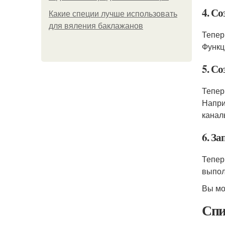
4. С
Какие специи лучше использовать
для вяления баклажанов
Тепер
Функц
5. С
Тепер
Напри
каналы
6. За
Тепер
выпол
Вы мо
Спи