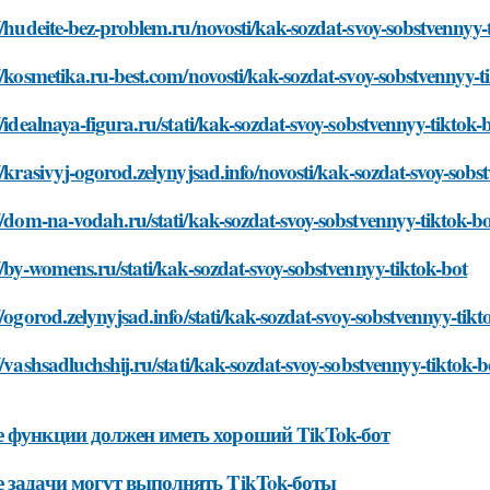
//hudeite-bez-problem.ru/novosti/kak-sozdat-svoy-sobstvennyy-
//kosmetika.ru-best.com/novosti/kak-sozdat-svoy-sobstvennyy-t
//idealnaya-figura.ru/stati/kak-sozdat-svoy-sobstvennyy-tiktok-
//krasivyj-ogorod.zelynyjsad.info/novosti/kak-sozdat-svoy-sobs
//dom-na-vodah.ru/stati/kak-sozdat-svoy-sobstvennyy-tiktok-b
//by-womens.ru/stati/kak-sozdat-svoy-sobstvennyy-tiktok-bot
//ogorod.zelynyjsad.info/stati/kak-sozdat-svoy-sobstvennyy-tikt
//vashsadluchshij.ru/stati/kak-sozdat-svoy-sobstvennyy-tiktok-b
 функции должен иметь хороший TikTok-бот
 задачи могут выполнять TikTok-боты