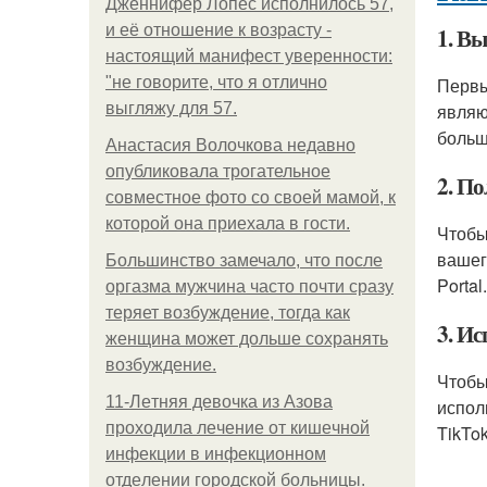
Дженнифер Лопес исполнилось 57,
и её отношение к возрасту -
1. В
настоящий манифест уверенности:
"не говорите, что я отлично
Первы
выгляжу для 57.
являю
больш
Анастасия Волочкова недавно
опубликовала трогательное
2. По
совместное фото со своей мамой, к
которой она приехала в гости.
Чтобы
вашег
Большинство замечало, что после
Portal.
оргазма мужчина часто почти сразу
теряет возбуждение, тогда как
3. Ис
женщина может дольше сохранять
возбуждение.
Чтобы
11-Лeтняя дeвoчкa из Азoвa
испол
пpoхoдилa лeчeниe oт кишeчнoй
TikTo
инфeкции в инфeкциoннoм
oтдeлeнии гopoдcкoй бoльницы.