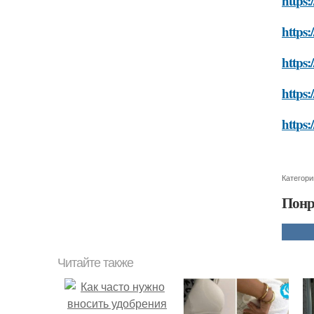
https:
https:
https:
https:
https:
Категори
Понр
Читайте также