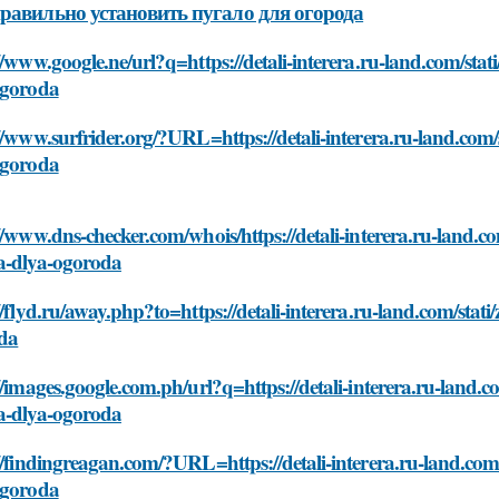
равильно установить пугало для огорода
//www.google.ne/url?q=https://detali-interera.ru-land.com/stati
ogoroda
//www.surfrider.org/?URL=https://detali-interera.ru-land.com/s
ogoroda
//www.dns-checker.com/whois/https://detali-interera.ru-land.com
a-dlya-ogoroda
//flyd.ru/away.php?to=https://detali-interera.ru-land.com/stati
da
//images.google.com.ph/url?q=https://detali-interera.ru-land.co
a-dlya-ogoroda
//findingreagan.com/?URL=https://detali-interera.ru-land.com/s
ogoroda