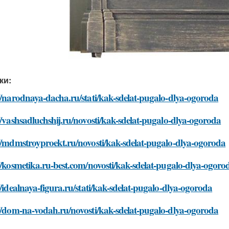
ки:
//narodnaya-dacha.ru/stati/kak-sdelat-pugalo-dlya-ogoroda
//vashsadluchshij.ru/novosti/kak-sdelat-pugalo-dlya-ogoroda
//mdmstroyproekt.ru/novosti/kak-sdelat-pugalo-dlya-ogoroda
//kosmetika.ru-best.com/novosti/kak-sdelat-pugalo-dlya-ogoro
//idealnaya-figura.ru/stati/kak-sdelat-pugalo-dlya-ogoroda
//dom-na-vodah.ru/novosti/kak-sdelat-pugalo-dlya-ogoroda