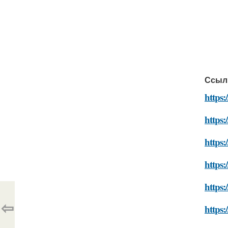
Ссыл
https:
https:
https:
https:
https:
⇦
https: