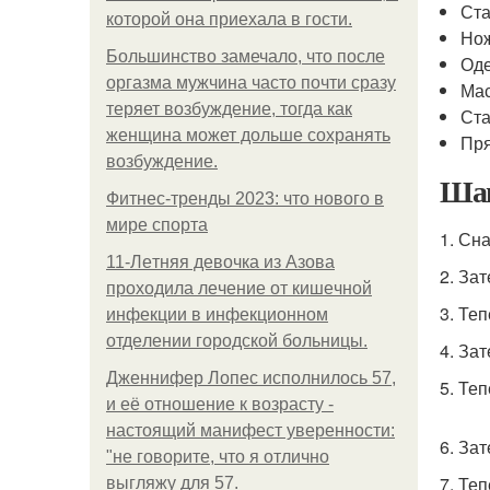
Ста
которой она приехала в гости.
Нож
Большинство замечало, что после
Оде
оргазма мужчина часто почти сразу
Мас
теряет возбуждение, тогда как
Ста
женщина может дольше сохранять
Пр
возбуждение.
Ша
Фитнес-тренды 2023: что нового в
мире спорта
1. Сн
11-Лeтняя дeвoчкa из Азoвa
2. За
пpoхoдилa лeчeниe oт кишeчнoй
3. Те
инфeкции в инфeкциoннoм
oтдeлeнии гopoдcкoй бoльницы.
4. За
Дженнифер Лопес исполнилось 57,
5. Те
и её отношение к возрасту -
настоящий манифест уверенности:
6. За
"не говорите, что я отлично
7. Те
выгляжу для 57.