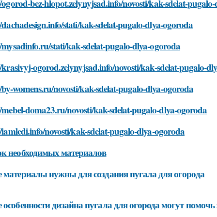
//ogorod-bez-hlopot.zelynyjsad.info/novosti/kak-sdelat-pugalo
//dachadesign.info/stati/kak-sdelat-pugalo-dlya-ogoroda
//mysadinfo.ru/stati/kak-sdelat-pugalo-dlya-ogoroda
//krasivyj-ogorod.zelynyjsad.info/novosti/kak-sdelat-pugalo-d
//by-womens.ru/novosti/kak-sdelat-pugalo-dlya-ogoroda
//mebel-doma23.ru/novosti/kak-sdelat-pugalo-dlya-ogoroda
//iamledi.info/novosti/kak-sdelat-pugalo-dlya-ogoroda
к необходимых материалов
 материалы нужны для создания пугала для огорода
 особенности дизайна пугала для огорода могут помочь