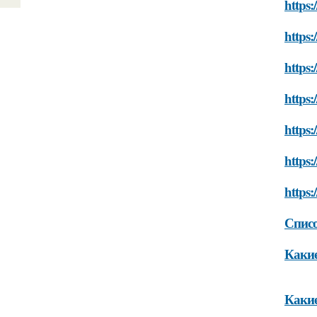
https:
https:
https:
https:
https:
https:
https:
Списо
Какие
Какие