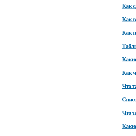
Как с
Как в
Как п
Табли
Какие
Как ч
Что т
Спис
Что т
Какие