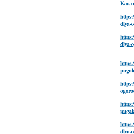
Как п
https:
dlya-
https:
dlya-
https:
pugal
https:
ogoro
https:
pugal
https:
dlya-