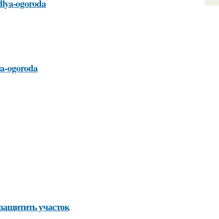
-dlya-ogoroda
lya-ogoroda
 защитить участок