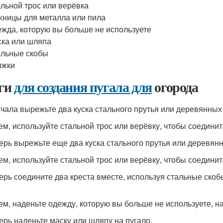
льной трос или верёвка
ницы для металла или пила
жда, которую вы больше не используете
ка или шляпа
льные скобы
яжки
ги
для создания пугала для
огорода
ачала вырежьте два куска стального прутья или деревянных
тем, используйте стальной трос или верёвку, чтобы соединит
перь вырежьте еще два куска стального прутья или деревян
тем, используйте стальной трос или верёвку, чтобы соединит
перь соедините два креста вместе, используя стальные скоб
тем, наденьте одежду, которую вы больше не используете, на
перь наденьте маску или шляпу на пугало.