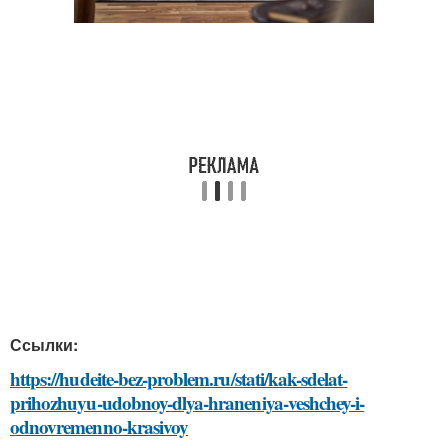
Ссылки:
https://hudeite-bez-problem.ru/stati/kak-sdelat-
prihozhuyu-udobnoy-dlya-hraneniya-veshchey-i-
odnovremenno-krasivoy