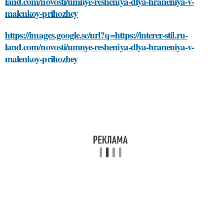
land.com/novosti/umnye-resheniya-dlya-hraneniya-v-
malenkoy-prihozhey
https://images.google.sc/url?q=https://interer-stil.ru-
land.com/novosti/umnye-resheniya-dlya-hraneniya-v-
malenkoy-prihozhey