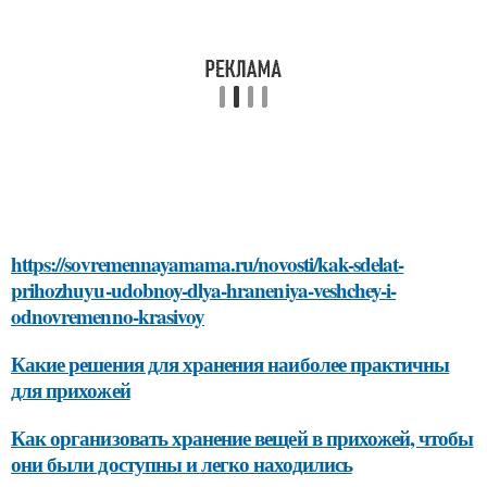
https://sovremennayamama.ru/novosti/kak-sdelat-
prihozhuyu-udobnoy-dlya-hraneniya-veshchey-i-
odnovremenno-krasivoy
Какие решения для хранения наиболее практичны
для прихожей
Как организовать хранение вещей в прихожей, чтобы
они были доступны и легко находились