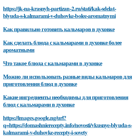
https://jk-na-krasnyh-partizan-2.ru/stati/kak-sdelat-
blyuda-s-kalmarami-v-duhovke-bolee-aromatnymi
Как правильно готовить кальмаров в духовке
Как сделать блюда с кальмарами в духовке более
ароматными
Что такое блюда с кальмарами в духовке
Можно ли использовать разные виды кальмаров для
приготовления блюд в духовке
Какие ингредиенты необходимы для приготовления
блюд с кальмарами в духовке
https://images.google.ng/url?
q=https://domashnierecepty.info/novosti/vkusnye-blyuda-s-
kalmarami-v-duhovke-recepty-i-sovety