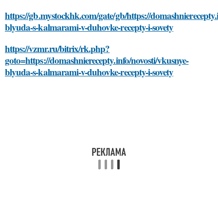
https://gb.mystockhk.com/gate/gb/https://domashnierecepty.i
blyuda-s-kalmarami-v-duhovke-recepty-i-sovety
https://vzmr.ru/bitrix/rk.php?
goto=https://domashnierecepty.info/novosti/vkusnye-
blyuda-s-kalmarami-v-duhovke-recepty-i-sovety