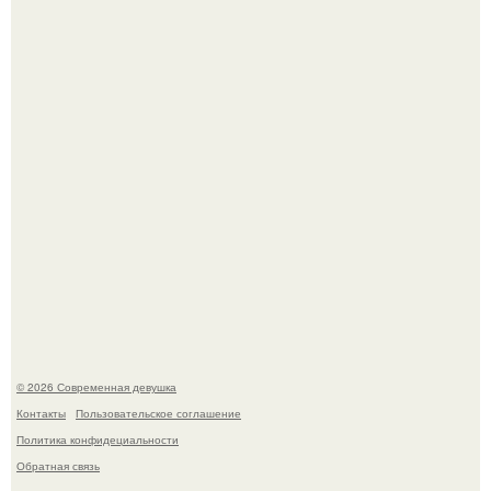
Большинство замечало, что после оргазма мужчина
часто почти сразу теряет возбуждение, тогда как
женщина может дольше сохранять возбуждение.
Платье, которое до сих пор вызывает споры спустя годы.
© 2026 Современная девушка
Контакты
Пользовательское соглашение
Политика конфидециальности
Обратная связь