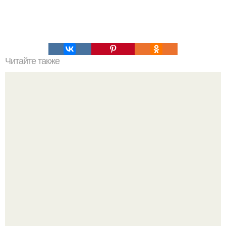
Читайте также
Как выбрать правильную подкову для интерьера
Слышали, что есть перед сном - это зло?