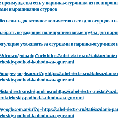
 преимущества есть у парника-огурчника из полипропи
дами выращивания огурцов
беспечить достаточное количество света для огурцов в
ыбрать подходящие полипропиленовые трубы для парн
егулярно ухаживать за огурцами в парнике-огурчнике 
//3dcar.ru/goto.php?url=https://cabel-electro.ru/stati/sozdani
icheskiy-podhod-k-uhodu-za-ogurcami
//images.google.ac/url?q=https://cabel-electro.ru/stati/sozdan
icheskiy-podhod-k-uhodu-za-ogurcami
//lista-directoare.helponline.ro/https://cabel-electro.ru/stati/
prakticheskiy-podhod-k-uhodu-za-ogurcami
//google.com.ar/url?q=https://cabel-electro.ru/stati/sozdanie-
icheskiy-podhod-k-uhodu-za-ogurcami