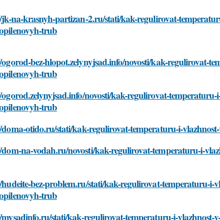
//jk-na-krasnyh-partizan-2.ru/stati/kak-regulirovat-temperatur
ropilenovyh-trub
//ogorod-bez-hlopot.zelynyjsad.info/novosti/kak-regulirovat-t
ropilenovyh-trub
//ogorod.zelynyjsad.info/novosti/kak-regulirovat-temperaturu-
ropilenovyh-trub
//doma-otido.ru/stati/kak-regulirovat-temperaturu-i-vlazhnost
//dom-na-vodah.ru/novosti/kak-regulirovat-temperaturu-i-vlaz
//hudeite-bez-problem.ru/stati/kak-regulirovat-temperaturu-i-
ropilenovyh-trub
//mysadinfo.ru/stati/kak-regulirovat-temperaturu-i-vlazhnost-