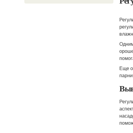
Рег
Регул
регул
влажн
Одним
ороше
помог
Еще о
парни
Выв
Регул
аспек
насад
помож