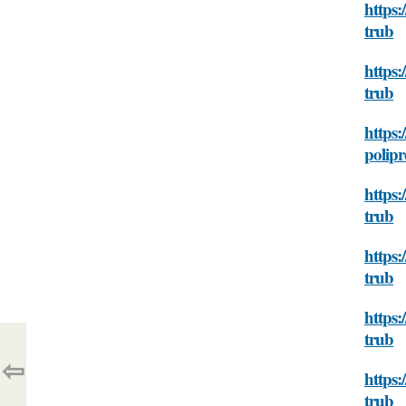
https:
trub
https:
trub
https:
polip
https:
trub
https:
trub
https:
trub
⇦
https:
trub