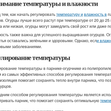
имание температуры и влажности
 тем, как начать регулировать
температуру и
влажность в
па
ов. Огурцы лучше всего растут при температуре от 20 до 2
а или низкая, огурцы могут замедлить свой рост или даже п
ость также важна для успешного выращивания огурцов. Ог
стья оставались зелёными и здоровыми. Однако, есл
и влаж
овыми заболеваниями.
улирование температуры
ирование температуры в парнике-огурчнике из полипропил
 из самых эффективных способов регулирования температ
изоляция помогает сохранять тепло внутри парника, что п
гурцов.
дним способом регулирования температуры является испо
тривать парник, что помогает сохранять оптимальную
темпе