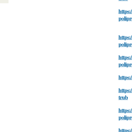
https:
polip
https:
polip
https:
polip
https:
https:
trub
https:
polip
https: