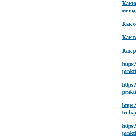
Какие
мето
Как о
Как в
Как р
https:
prakt
https:
prakt
https:
trub-
https:
prakt