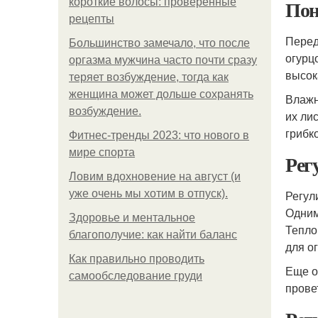
Пон
короткие волосы: проверенные
рецепты
Перед
Большинство замечало, что после
огурц
оргазма мужчина часто почти сразу
высок
теряет возбуждение, тогда как
женщина может дольше сохранять
Влажн
возбуждение.
их ли
грибк
Фитнес-тренды 2023: что нового в
мире спорта
Рег
Ловим вдохновение на август (и
уже очень мы хотим в отпуск).
Регул
Одним
Здоровье и ментальное
Тепло
благополучие: как найти баланс
для о
Как правильно проводить
Еще о
самообследование груди
прове