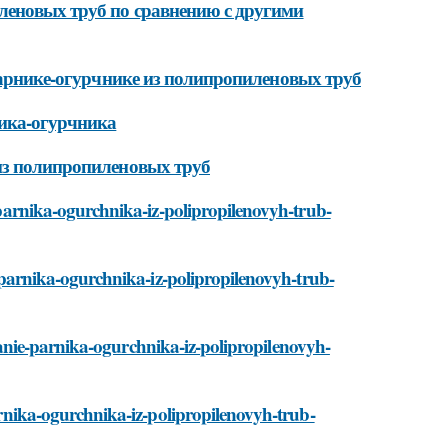
леновых труб по сравнению с другими
 парнике-огурчнике из полипропиленовых труб
ика-огурчника
из полипропиленовых труб
e-parnika-ogurchnika-iz-polipropilenovyh-trub-
ie-parnika-ogurchnika-iz-polipropilenovyh-trub-
sozdanie-parnika-ogurchnika-iz-polipropilenovyh-
parnika-ogurchnika-iz-polipropilenovyh-trub-