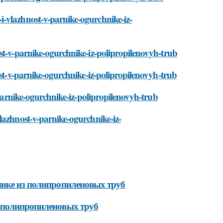
-vlazhnost-v-parnike-ogurchnike-iz-
st-v-parnike-ogurchnike-iz-polipropilenovyh-trub
ost-v-parnike-ogurchnike-iz-polipropilenovyh-trub
-parnike-ogurchnike-iz-polipropilenovyh-trub
lazhnost-v-parnike-ogurchnike-iz-
нике из полипропиленовых труб
з полипропиленовых труб