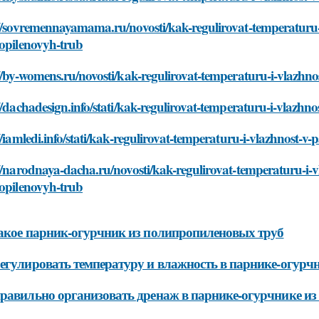
//sovremennayamama.ru/novosti/kak-regulirovat-temperaturu-i
ropilenovyh-trub
//by-womens.ru/novosti/kak-regulirovat-temperaturu-i-vlazhno
//dachadesign.info/stati/kak-regulirovat-temperaturu-i-vlazhn
//iamledi.info/stati/kak-regulirovat-temperaturu-i-vlazhnost-v
//narodnaya-dacha.ru/novosti/kak-regulirovat-temperaturu-i-v
ropilenovyh-trub
акое парник-огурчник из полипропиленовых труб
егулировать температуру и влажность в парнике-огурч
равильно организовать дренаж в парнике-огурчнике и