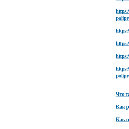
https:
polip
https:
https:
https:
https:
polip
Что т
Как р
Как п