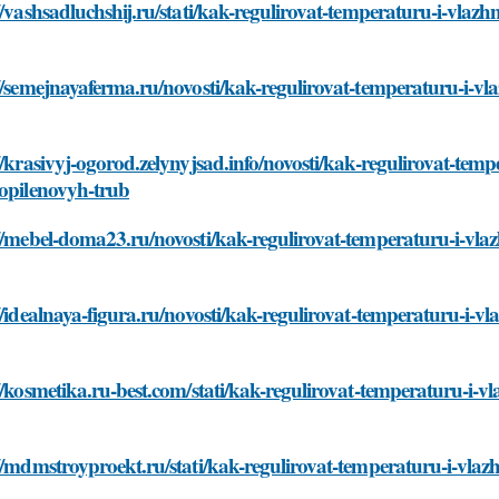
//vashsadluchshij.ru/stati/kak-regulirovat-temperaturu-i-vlaz
//semejnayaferma.ru/novosti/kak-regulirovat-temperaturu-i-vl
//krasivyj-ogorod.zelynyjsad.info/novosti/kak-regulirovat-temp
ropilenovyh-trub
//mebel-doma23.ru/novosti/kak-regulirovat-temperaturu-i-vlaz
//idealnaya-figura.ru/novosti/kak-regulirovat-temperaturu-i-v
//kosmetika.ru-best.com/stati/kak-regulirovat-temperaturu-i-v
//mdmstroyproekt.ru/stati/kak-regulirovat-temperaturu-i-vlaz