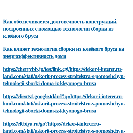
Как обеспечивается долговечность конструкций,
построенных с помощью технологии сборки из
клеёного бруса
Как влияет технология сборки из клеёного бруса на
энергоэффективность дома
https://cherrybb.jp/test/link.cgi/https://dekor-i-interer.ru-
land.com/stati/uskorit-process-stroitelstva-s-pomoshchyu-
tehnologii-sborki-doma-iz-kleyonogo-brusa
https://clients1.google.td/url?q=https://dekor-i-interer.ru-
land.com/stati/uskorit-process-stroitelstva-s-pomoshchyu-
tehnologii-sborki-doma-iz-kleyonogo-brusa
https://efebiya.ru/go?https://dekor-i-interer.ru-
land.com/stati/uskorit-process-stroitelstva-s-pomoshchyu-