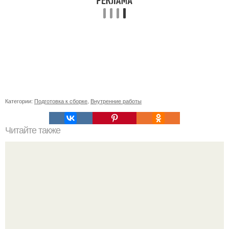
Категории:
Подготовка к сборке
,
Внутренние работы
Читайте также
Недооцененная опасность: почему две трети случаев