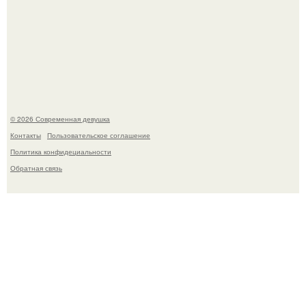
Кристина асмус опубликовала пляжные фото с 12-
летней дочерью от Гарика Харламова.
© 2026 Современная девушка
Контакты
Пользовательское соглашение
Политика конфидециальности
Обратная связь