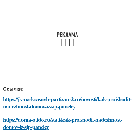
Ссылки:
https://jk-na-krasnyh-partizan-2.ru/novosti/kak-proishodit-
nadezhnost-domov-iz-sip-paneley
https://doma-otido.ru/stati/kak-proishodit-nadezhnost-
domov-iz-sip-paneley