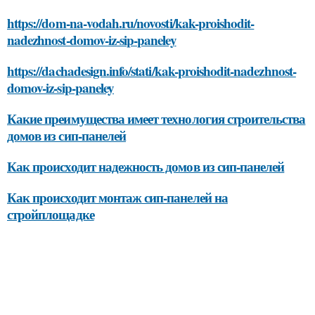
https://dom-na-vodah.ru/novosti/kak-proishodit-
nadezhnost-domov-iz-sip-paneley
https://dachadesign.info/stati/kak-proishodit-nadezhnost-
domov-iz-sip-paneley
Какие преимущества имеет технология строительства
домов из сип-панелей
Как происходит надежность домов из сип-панелей
Как происходит монтаж сип-панелей на
стройплощадке