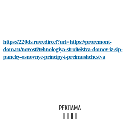
https://220ds.ru/redirect?url=https://proremont-
dom.ru/novosti/tehnologiya-stroitelstva-domov-iz-sip-
paneley-osnovnye-principy-i-preimushchestva