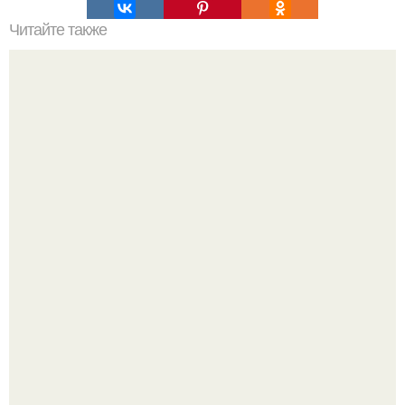
Читайте также
Древний греческий грим: секреты красоты и моды
Оксана Самойлова решила разом пресечь слухи о
пластических операциях и публично прояснила