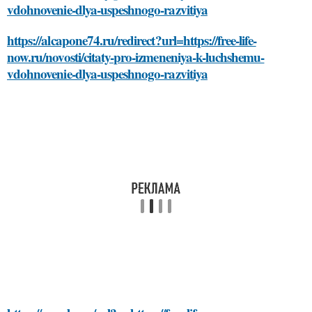
vdohnovenie-dlya-uspeshnogo-razvitiya
https://alcapone74.ru/redirect?url=https://free-life-
now.ru/novosti/citaty-pro-izmeneniya-k-luchshemu-
vdohnovenie-dlya-uspeshnogo-razvitiya