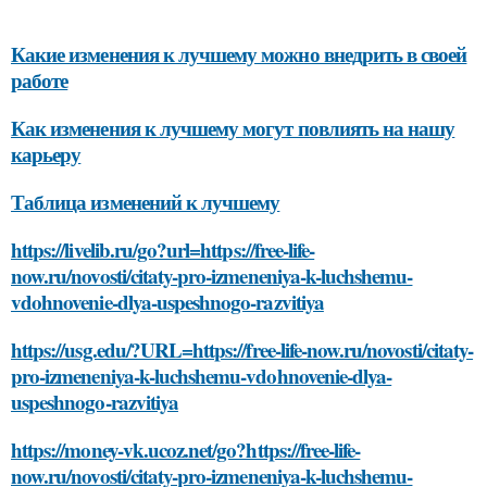
Какие изменения к лучшему можно внедрить в своей
работе
Как изменения к лучшему могут повлиять на нашу
карьеру
Таблица изменений к лучшему
https://livelib.ru/go?url=https://free-life-
now.ru/novosti/citaty-pro-izmeneniya-k-luchshemu-
vdohnovenie-dlya-uspeshnogo-razvitiya
https://usg.edu/?URL=https://free-life-now.ru/novosti/citaty-
pro-izmeneniya-k-luchshemu-vdohnovenie-dlya-
uspeshnogo-razvitiya
https://money-vk.ucoz.net/go?https://free-life-
now.ru/novosti/citaty-pro-izmeneniya-k-luchshemu-