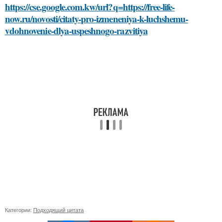
https://cse.google.com.kw/url?q=https://free-life-
now.ru/novosti/citaty-pro-izmeneniya-k-luchshemu-
vdohnovenie-dlya-uspeshnogo-razvitiya
Категории:
Подходящий цитата