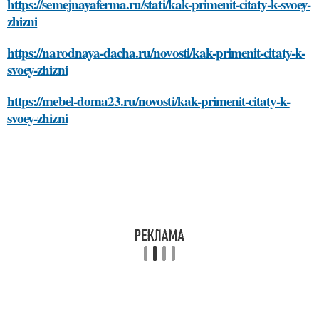
https://semejnayaferma.ru/stati/kak-primenit-citaty-k-svoey-
zhizni
https://narodnaya-dacha.ru/novosti/kak-primenit-citaty-k-
svoey-zhizni
https://mebel-doma23.ru/novosti/kak-primenit-citaty-k-
svoey-zhizni