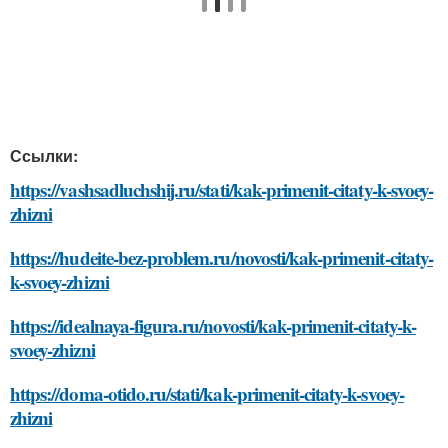
Ссылки:
https://vashsadluchshij.ru/stati/kak-primenit-citaty-k-svoey-
zhizni
https://hudeite-bez-problem.ru/novosti/kak-primenit-citaty-
k-svoey-zhizni
https://idealnaya-figura.ru/novosti/kak-primenit-citaty-k-
svoey-zhizni
https://doma-otido.ru/stati/kak-primenit-citaty-k-svoey-
zhizni