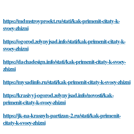
https://mdmstroyproekt.ru/stati/kak-primenit-citaty-k-
svoey-zhizni
https://ogorod.zelynyjsad.info/stati/kak-primenit-citaty-k-
svoey-zhizni
https://dachadesign.info/stati/kak-primenit-citaty-k-svoey-
zhizni
https://mysadinfo.ru/stati/kak-primenit-citaty-k-svoey-zhizni
https://krasivyj-ogorod.zelynyjsad.info/novosti/kak-
primenit-citaty-k-svoey-zhizni
https://jk-na-krasnyh-partizan-2.ru/stati/kak-primenit-
citaty-k-svoey-zhizni