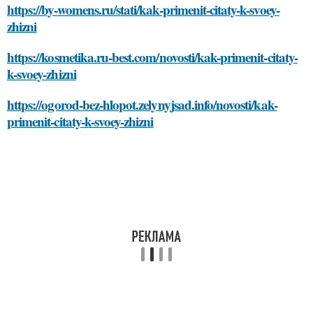
https://by-womens.ru/stati/kak-primenit-citaty-k-svoey-
zhizni
https://kosmetika.ru-best.com/novosti/kak-primenit-citaty-
k-svoey-zhizni
https://ogorod-bez-hlopot.zelynyjsad.info/novosti/kak-
primenit-citaty-k-svoey-zhizni