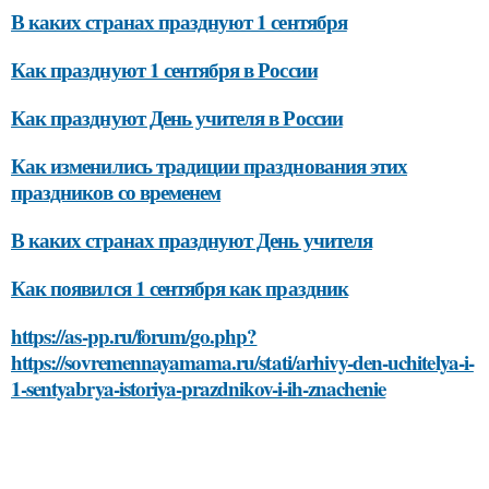
В каких странах празднуют 1 сентября
Как празднуют 1 сентября в России
Как празднуют День учителя в России
Как изменились традиции празднования этих
праздников со временем
В каких странах празднуют День учителя
Как появился 1 сентября как праздник
https://as-pp.ru/forum/go.php?
https://sovremennayamama.ru/stati/arhivy-den-uchitelya-i-
1-sentyabrya-istoriya-prazdnikov-i-ih-znachenie