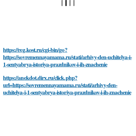
https://reg.kost.ru/cgi-bin/go?
https://sovremennayamama.ru/stati/arhivy-den-uchitelya-i-
1-sentyabrya-istoriya-prazdnikov-i-ih-znachenie
https://anekdot.dirx.ru/click.php?
url=https://sovremennayamama.ru/stati/arhivy-den-
uchitelya-i-1-sentyabrya-istoriya-prazdnikov-i-ih-znachenie