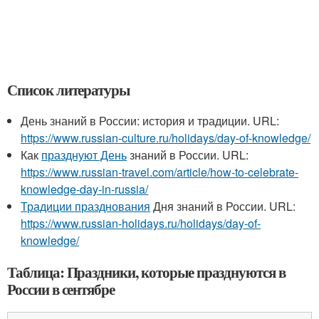
Список литературы
День знаний в России: история и традиции. URL:
https://www.russian-culture.ru/holidays/day-of-knowledge/
Как
празднуют День
знаний в России. URL:
https://www.russian-travel.com/article/how-to-celebrate-
knowledge-day-in-russia/
Традиции празднования
Дня знаний в России. URL:
https://www.russian-holidays.ru/holidays/day-of-
knowledge/
Таблица: Праздники, которые празднуются в
России в сентябре