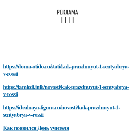
https://doma-otido.ru/stati/kak-prazdnuyut-1-sentyabrya-
v-rossii
https://iamledi.info/novosti/kak-prazdnuyut-1-sentyabrya-
v-rossii
https://idealnaya-figura.ru/novosti/kak-prazdnuyut-1-
sentyabrya-v-rossii
Как появился День учителя