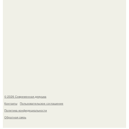
Большинство замечало, что после оргазма мужчина
часто почти сразу теряет возбуждение, тогда как
женщина может дольше сохранять возбуждение.
© 2026 Современная девушка
Контакты
Пользовательское соглашение
Политика конфидециальности
Обратная связь