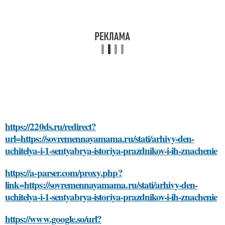
https://220ds.ru/redirect?
url=https://sovremennayamama.ru/stati/arhivy-den-
uchitelya-i-1-sentyabrya-istoriya-prazdnikov-i-ih-znachenie
https://a-parser.com/proxy.php?
link=https://sovremennayamama.ru/stati/arhivy-den-
uchitelya-i-1-sentyabrya-istoriya-prazdnikov-i-ih-znachenie
https://www.google.so/url?