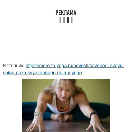
Источник:
https://more-to-yoga.ru/novosti/osvobodi-svoyu-
spinu-poza-svyazannogo-ugla-v-yoge