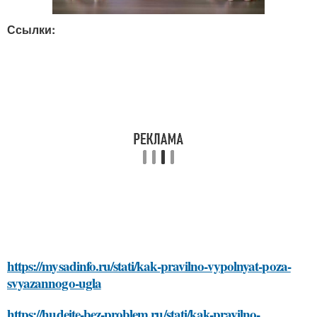
Ссылки:
https://mysadinfo.ru/stati/kak-pravilno-vypolnyat-poza-
svyazannogo-ugla
https://hudeite-bez-problem.ru/stati/kak-pravilno-