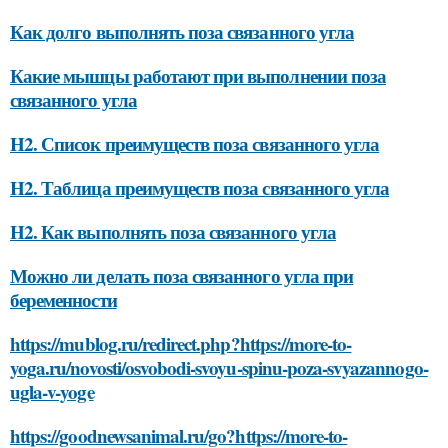
Как долго выполнять поза связанного угла
Какие мышцы работают при выполнении поза
связанного угла
H2. Список преимуществ поза связанного угла
H2. Таблица преимуществ поза связанного угла
H2. Как выполнять поза связанного угла
Можно ли делать поза связанного угла при
беременности
https://mublog.ru/redirect.php?https://more-to-
yoga.ru/novosti/osvobodi-svoyu-spinu-poza-svyazannogo-
ugla-v-yoge
https://goodnewsanimal.ru/go?https://more-to-