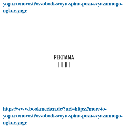
yoga.ru/novosti/osvobodi-svoyu-spinu-poza-svyazannogo-
ugla-v-yoge
https://www.bookmerken.de/?url=https://more-to-
yoga.ru/novosti/osvobodi-svoyu-spinu-poza-svyazannogo-
ugla-v-yoge