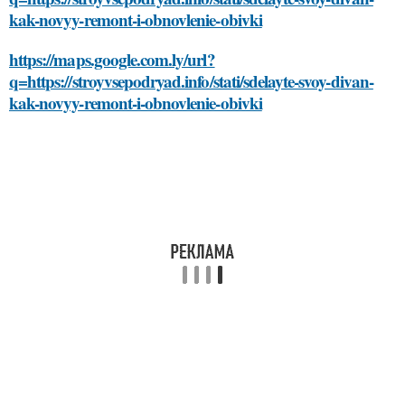
kak-novyy-remont-i-obnovlenie-obivki
https://maps.google.com.ly/url?
q=https://stroyvsepodryad.info/stati/sdelayte-svoy-divan-
kak-novyy-remont-i-obnovlenie-obivki