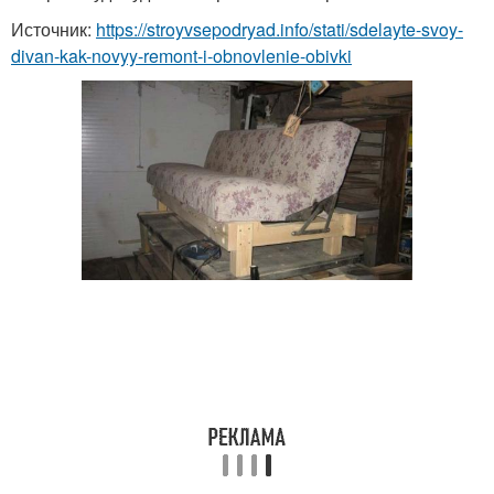
Источник:
https://stroyvsepodryad.info/stati/sdelayte-svoy-
divan-kak-novyy-remont-i-obnovlenie-obivki