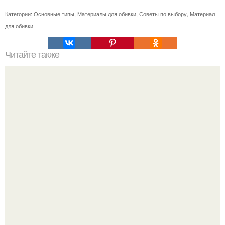
Категории:
Основные типы
,
Материалы для обивки
,
Советы по выбору
,
Материал
для обивки
Читайте также
Поколение 50+: Как выбрать идеальное кресло на
колесиках для пожилых людей