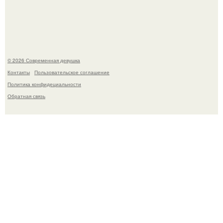
Кристина асмус опубликовала пляжные фото с 12-
летней дочерью от Гарика Харламова.
© 2026 Современная девушка
Контакты
Пользовательское соглашение
Политика конфидециальности
Обратная связь