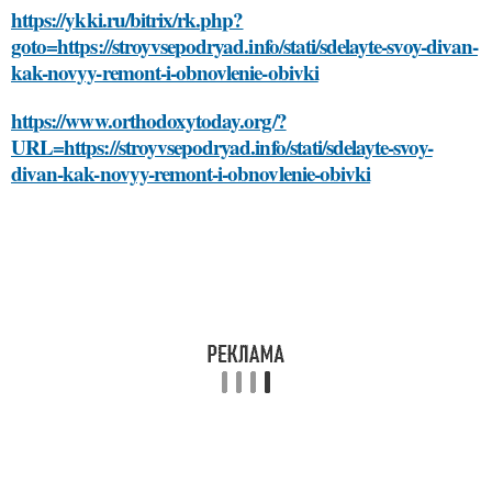
https://ykki.ru/bitrix/rk.php?
goto=https://stroyvsepodryad.info/stati/sdelayte-svoy-divan-
kak-novyy-remont-i-obnovlenie-obivki
https://www.orthodoxytoday.org/?
URL=https://stroyvsepodryad.info/stati/sdelayte-svoy-
divan-kak-novyy-remont-i-obnovlenie-obivki