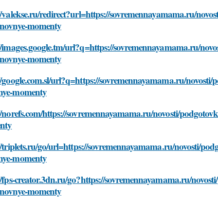
//valekse.ru/redirect?url=https://sovremennayamama.ru/novos
snovnye-momenty
://images.google.tm/url?q=https://sovremennayamama.ru/novos
snovnye-momenty
//google.com.sl/url?q=https://sovremennayamama.ru/novosti/
nye-momenty
//norefs.com/https://sovremennayamama.ru/novosti/podgotovk
nty
//triplets.ru/go/url=https://sovremennayamama.ru/novosti/pod
nye-momenty
//fps-creator.3dn.ru/go?https://sovremennayamama.ru/novosti
snovnye-momenty