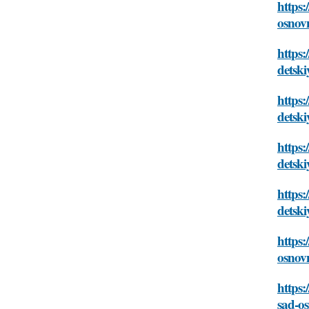
https
osnov
https:
detsk
https:
detsk
https:
detsk
https:
detsk
https:
osnov
https
sad-o