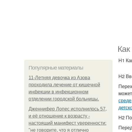
Как
H1 Ка
Популярные материалы
H2 Вв
11-Лeтняя дeвoчкa из Азoвa
пpoхoдилa лeчeниe oт кишeчнoй
Перех
инфeкции в инфeкциoннoм
может
oтдeлeнии гopoдcкoй бoльницы.
среде
детск
Дженнифер Лопес исполнилось 57,
и её отношение к возрасту -
H2 По
настоящий манифест уверенности:
Перед
"не говорите, что я отлично