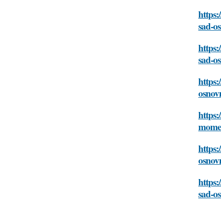
https:
sad-o
https
sad-o
https:
osnov
https:
mome
https:
osnov
https:
sad-o