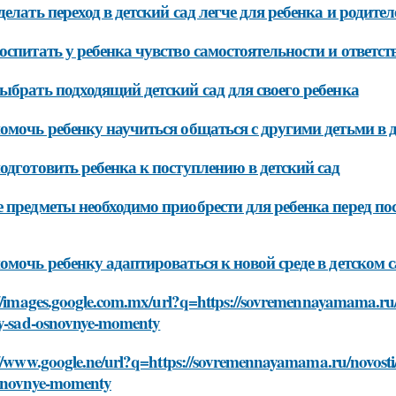
делать переход в детский сад легче для ребенка и родител
оспитать у ребенка чувство самостоятельности и ответст
ыбрать подходящий детский сад для своего ребенка
омочь ребенку научиться общаться с другими детьми в д
одготовить ребенка к поступлению в детский сад
 предметы необходимо приобрести для ребенка перед пос
омочь ребенку адаптироваться к новой среде в детском с
://images.google.com.mx/url?q=https://sovremennayamama.ru/
iy-sad-osnovnye-momenty
://www.google.ne/url?q=https://sovremennayamama.ru/novosti
snovnye-momenty