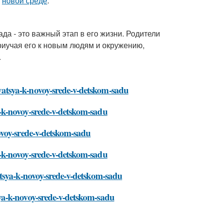
к
новой среде
.
да - это важный этап в его жизни. Родители
приучая его к новым людям и окружению,
.
atsya-k-novoy-srede-v-detskom-sadu
-k-novoy-srede-v-detskom-sadu
ovoy-srede-v-detskom-sadu
-k-novoy-srede-v-detskom-sadu
atsya-k-novoy-srede-v-detskom-sadu
ya-k-novoy-srede-v-detskom-sadu