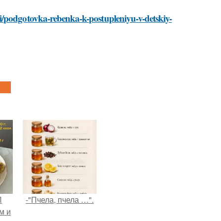
i/podgotovka-rebenka-k-postupleniyu-v-detskiy-
П
-"Пчела, пчела …".
м и