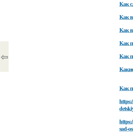
Как с
Как в
Как в
Как п
⇦
Как п
Какие
Как п
https
detsk
https
sad-o