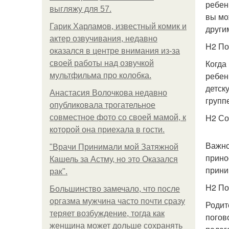
ребен
выгляжу для 57.
вы мож
Гарик Харламов, известный комик и
други
актер озвучивания, недавно
H2 По
оказался в центре внимания из-за
Когда
своей работы над озвучкой
ребен
мультфильма про колобка.
детск
Анастасия Волочкова недавно
групп
опубликовала трогательное
H2 Со
совместное фото со своей мамой, к
которой она приехала в гости.
Важно
"Врачи Принимали мой Затяжной
прино
Кашель за Астму, но это Оказался
прини
рак".
H2 По
Большинство замечало, что после
оргазма мужчина часто почти сразу
Родит
теряет возбуждение, тогда как
погов
женщина может дольше сохранять