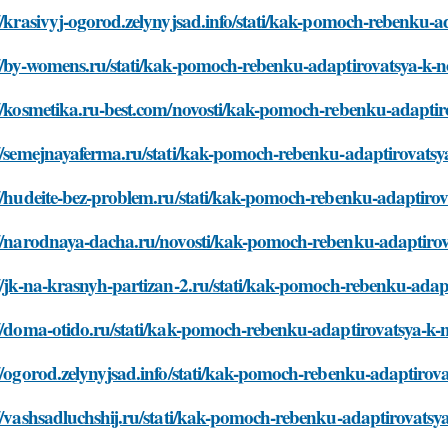
//krasivyj-ogorod.zelynyjsad.info/stati/kak-pomoch-rebenku-
://by-womens.ru/stati/kak-pomoch-rebenku-adaptirovatsya-k-n
://kosmetika.ru-best.com/novosti/kak-pomoch-rebenku-adaptir
://semejnayaferma.ru/stati/kak-pomoch-rebenku-adaptirovatsy
//hudeite-bez-problem.ru/stati/kak-pomoch-rebenku-adaptiro
://narodnaya-dacha.ru/novosti/kak-pomoch-rebenku-adaptirov
//jk-na-krasnyh-partizan-2.ru/stati/kak-pomoch-rebenku-adap
://doma-otido.ru/stati/kak-pomoch-rebenku-adaptirovatsya-k-
//ogorod.zelynyjsad.info/stati/kak-pomoch-rebenku-adaptirov
//vashsadluchshij.ru/stati/kak-pomoch-rebenku-adaptirovatsy