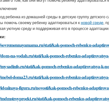
огами о том, как они могут помочь ребенку адаптироваться 
ключение
од ребенка из домашней среды в детскую группу детского са
ы помочь своему ребенку адаптироваться к
новой среде
, 
вая уютную среду и поддерживая его в процессе адаптации
ки:
://sovremennayamama.ru/stati/kak-pomoch-rebenku-adaptirov
://dom-na-vodah.ru/stati/kak-pomoch-rebenku-adaptirovatsya
//mysadinfo.ru/stati/kak-pomoch-rebenku-adaptirovatsya-k-n
://mebel-doma23.ru/stati/kak-pomoch-rebenku-adaptirovatsya
//idealnaya-figura.ru/novosti/kak-pomoch-rebenku-adaptirov
://mdmstroyproekt.ru/stati/kak-pomoch-rebenku-adaptirovats