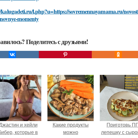
//kalugadeti.ru/l.php?u=https://sovremennayamama.ru/novost
snovnye-momenty
авилось? Поделитесь с друзьями!
Джастин и хейли
Какие продукты
Приготовь П
бибер, которые в
можно
лепешку с сыро