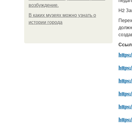
педаг
возбуждение.
H2 За
В каких музеях можно узнать о
Перех
истории города
должн
созда
Ссыл
https
https
https:
https
https:
https