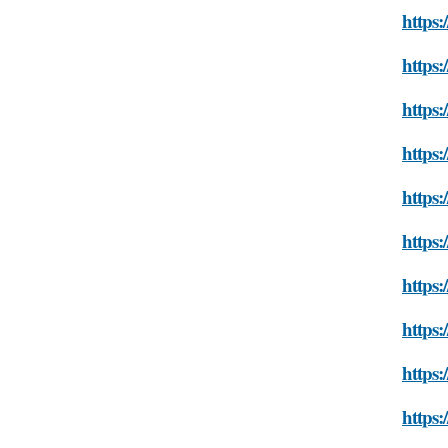
https:
https
https
https
https:
https
https:
https
https:
https: