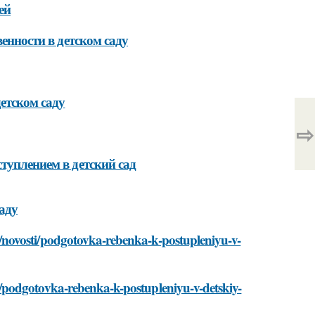
ей
венности в детском саду
етском саду
⇨
туплением в детский сад
аду
novosti/podgotovka-rebenka-k-postupleniyu-v-
/podgotovka-rebenka-k-postupleniyu-v-detskiy-