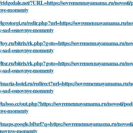
://ridgedale.net/?URL=https://sovremennayamama.ru/novosti/
nye-momenty
//igrotorgi.ru/redir.php?url=https://sovremennayamama.ru/n
iy-sad-osnovnye-momenty
//toy.ru/bitrix/rk.php?goto=https://sovremennayamama.ru/no
iy-sad-osnovnye-momenty
//ltsr.ru/bitrix/rk.php?goto=https://sovremennayamama.ru/no
iy-sad-osnovnye-momenty
//maria-hotel.ru/redirect?url=https://sovremennayamama.ru/
iy-sad-osnovnye-momenty
//taboo.cc/out.php?https://sovremennayamama.ru/novosti/pod
nye-momenty
://maps.google.bf/url?q=https://sovremennayamama.ru/novosti
snovnye-momenty