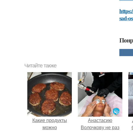
https:
sad-o
Понр
Читайте также
Какие продукты
Анастасию
можно
Волочкову не раз